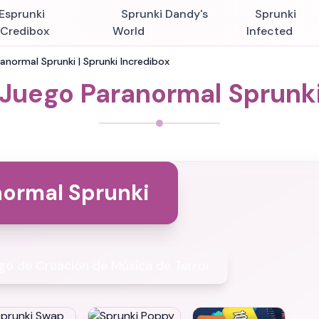
Esprunki
Sprunki Dandy's
Sprunki
nCredibox
World
Infected
anormal Sprunki | Sprunki Incredibox
Juego Paranormal Sprunki
normal Sprunki
go de Creación de Música de Terror