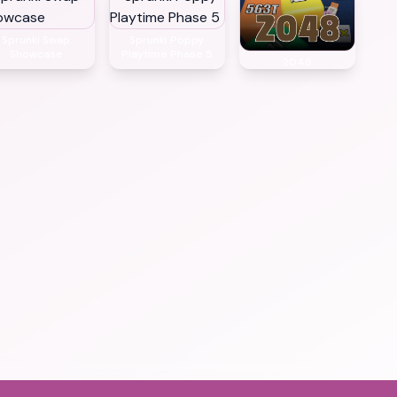
Sprunki Swap
Sprunki Poppy
Showcase
Playtime Phase 5
2048