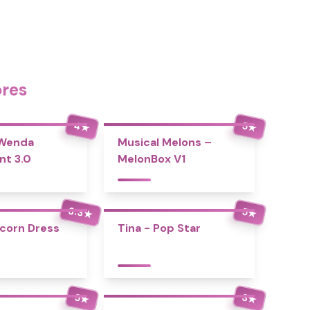
ores
4
5
★
★
 Wenda
Musical Melons –
nt 3.0
MelonBox V1
3.3
5
★
★
icorn Dress
Tina - Pop Star
5
3
★
★