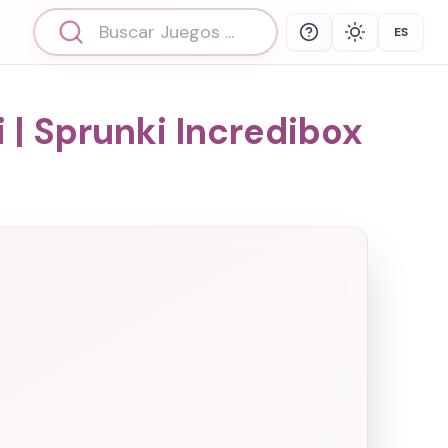
ES
Help
Theme
Select 
 | Sprunki Incredibox