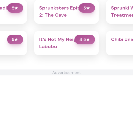
redibox
Sprunksters Episode
Sprunki 
5
★
5
★
2: The Cave
Treatmen
It's Not My Neighbor:
Chibi Un
5
★
4.5
★
Labubu
Advertisement