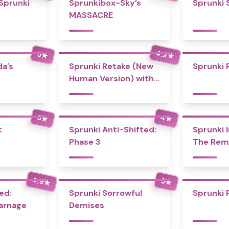
 Sprunki
Sprunkibox-Sky’s
Sprunki 
MASSACRE
4.2
5
★
★
a’s
Sprunki Retake (New
Sprunki 
Human Version) with
Bonus
4
3
★
★
t
Sprunki Anti-Shifted:
Sprunki I
Phase 3
The Rem
4.9
5
★
★
ed:
Sprunki Sorrowful
Sprunki 
Carnage
Demises