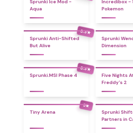
Sprunki Ice Mod -
Incredibox -
Aqua
Pokemon
3.3
★
Sprunki Anti-Shifted
Sprunki Wend
But Alive
Dimension
3.3
★
Sprunki.MSI Phase 4
Five Nights A
Freddy's 2
5
★
Tiny Arena
Sprunki Shift
Partners in 