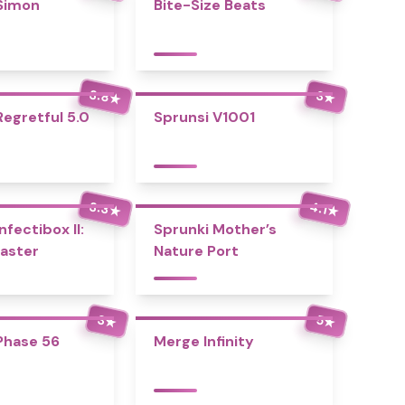
Simon
Bite-Size Beats
3.8
3
★
★
Regretful 5.0
Sprunsi V1001
3.3
4.1
★
★
nfectibox II:
Sprunki Mother’s
aster
Nature Port
3
5
★
★
Phase 56
Merge Infinity