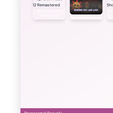
Sprunki Phase 12
Remastered
Sprunki Hot Like Lava