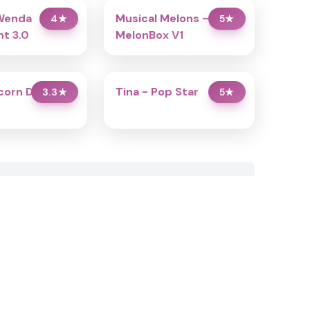
Wenda
Musical Melons –
4
★
5
★
t 3.0
MelonBox V1
icorn Dress Up
Tina - Pop Star
3.3
★
5
★