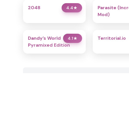
2048
Parasite (Inc
4.4
★
Mod)
Dandy’s World
Territorial.io
4.1
★
Pyramixed Edition