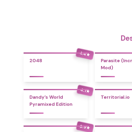
Des
4.4
★
2048
Parasite (Inc
Mod)
4.1
★
Dandy’s World
Territorial.io
Pyramixed Edition
3.9
★