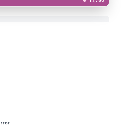
14,786
rror