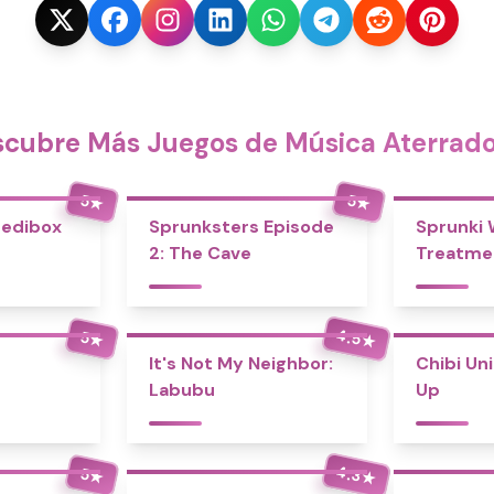
cubre Más Juegos de Música Aterrad
5
5
★
★
redibox
Sprunksters Episode
Sprunki
2: The Cave
Treatme
4.5
5
★
★
It's Not My Neighbor:
Chibi Un
Labubu
Up
4.3
5
★
★