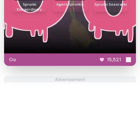
Sprunki
Agent Sprunkis
Sprunki Sosoranki
Extraordinary
Shifted
Oo
15,521
Advertisement