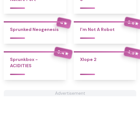
3.6
4
★
★
Sprunked Neogenesis
I'm Not A Robot
3.4
4.5
★
★
Sprunkbox -
Xlope 2
ACIDITIES
Advertisement