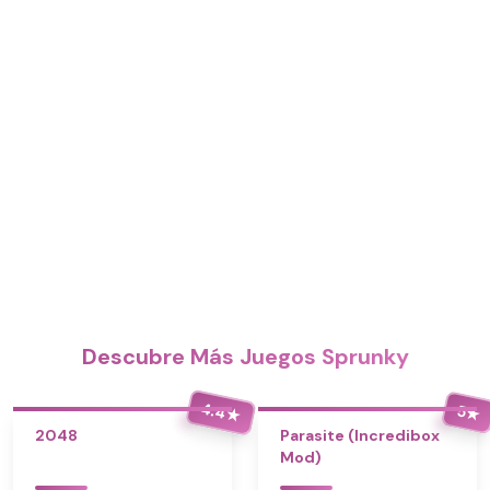
Descubre Más Juegos Sprunky
4.4
5
★
★
2048
Parasite (Incredibox
Mod)