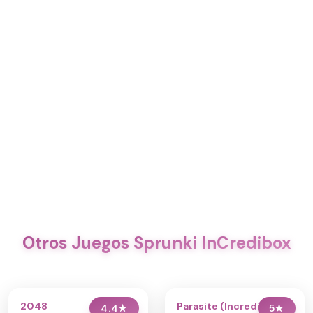
Otros Juegos Sprunki InCredibox
2048
Parasite (Incredibox
4.4
★
5
★