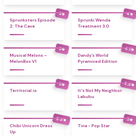
4
5
★
★
Sprunksters Episode
Sprunki Wenda
2: The Cave
Treatment 3.0
4.1
5
★
★
Musical Melons –
Dandy’s World
MelonBox V1
Pyramixed Edition
4.5
5
★
★
Territorial.io
It's Not My Neighbor:
Labubu
3.3
5
★
★
Chibi Unicorn Dress
Tina - Pop Star
Up