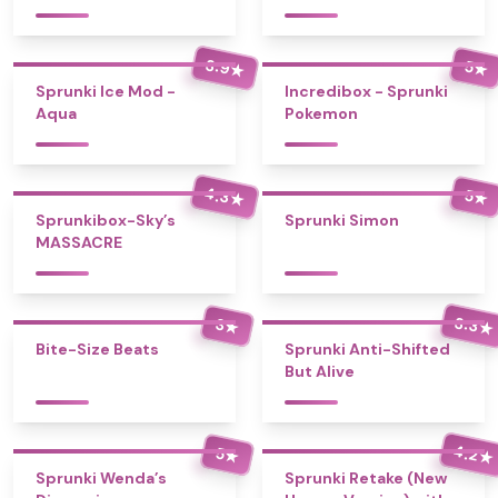
3.9
5
★
★
Sprunki Ice Mod -
Incredibox - Sprunki
Aqua
Pokemon
4.3
5
★
★
Sprunkibox-Sky’s
Sprunki Simon
MASSACRE
3.3
3
★
★
Bite-Size Beats
Sprunki Anti-Shifted
But Alive
4.2
5
★
★
Sprunki Wenda’s
Sprunki Retake (New