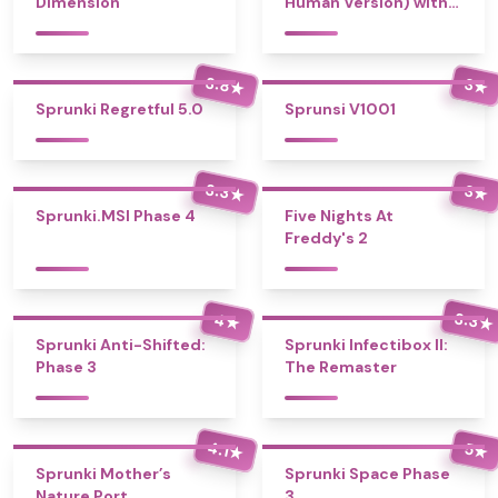
Dimension
Human Version) with
Bonus
3.8
3
★
★
Sprunki Regretful 5.0
Sprunsi V1001
3.3
3
★
★
Sprunki.MSI Phase 4
Five Nights At
Freddy's 2
3.3
4
★
★
Sprunki Anti-Shifted:
Sprunki Infectibox II:
Phase 3
The Remaster
4.1
5
★
★
Sprunki Mother’s
Sprunki Space Phase
Nature Port
3