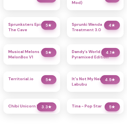
Mod)
Sprunksters Episode 2:
Sprunki Wenda
5
★
4
★
The Cave
Treatment 3.0
Musical Melons –
Dandy’s World
5
★
4.1
★
MelonBox V1
Pyramixed Edition
Territorial.io
It's Not My Neighbor:
5
★
4.5
★
Labubu
Chibi Unicorn Dress Up
Tina - Pop Star
3.3
★
5
★