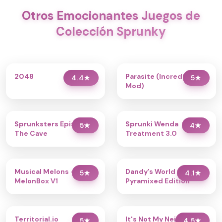
Otros Emocionantes Juegos de
Colección Sprunky
2048
Parasite (Incredibox
4.4
★
5
★
Mod)
Sprunksters Episode 2:
Sprunki Wenda
5
★
4
★
The Cave
Treatment 3.0
Musical Melons –
Dandy’s World
5
★
4.1
★
MelonBox V1
Pyramixed Edition
Territorial.io
It's Not My Neighbor:
5
★
4.5
★