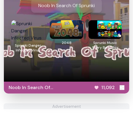
Noob In Search Of Sprunki
2048
Sprunki Music
Sprunki Danger
Scary Beat Box
Infected Virus
Noob In Search Of
11,092
Sprunki
Advertisement