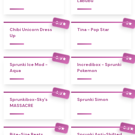
Labubu
3.3
5
★
★
Chibi Unicorn Dress
Tina - Pop Star
Up
3.9
5
★
★
Sprunki Ice Mod -
Incredibox - Sprunki
Aqua
Pokemon
4.3
5
★
★
Sprunkibox-Sky’s
Sprunki Simon
MASSACRE
3.3
3
★
★
Bite-Size Beats
Sprunki Anti-Shifted