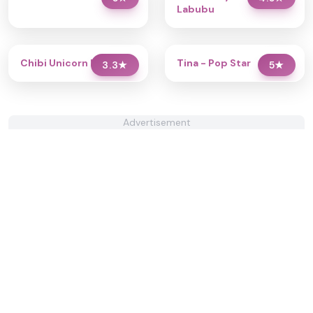
Labubu
Chibi Unicorn Dress Up
Tina - Pop Star
3.3
★
5
★
Advertisement