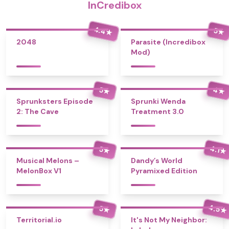
InCredibox
4.4
5
★
★
2048
Parasite (Incredibox
Mod)
4
5
★
★
Sprunksters Episode
Sprunki Wenda
2: The Cave
Treatment 3.0
4.1
5
★
★
Musical Melons –
Dandy’s World
MelonBox V1
Pyramixed Edition
4.5
5
★
★
Territorial.io
It's Not My Neighbor: