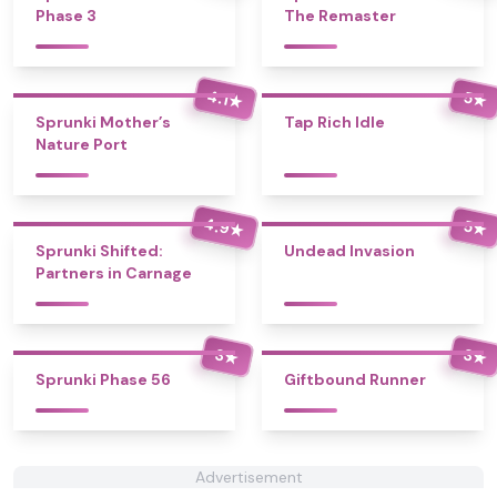
Phase 3
The Remaster
4.1
5
★
★
Sprunki Mother’s
Tap Rich Idle
Nature Port
4.9
5
★
★
Sprunki Shifted:
Undead Invasion
Partners in Carnage
3
3
★
★
Sprunki Phase 56
Giftbound Runner
Advertisement