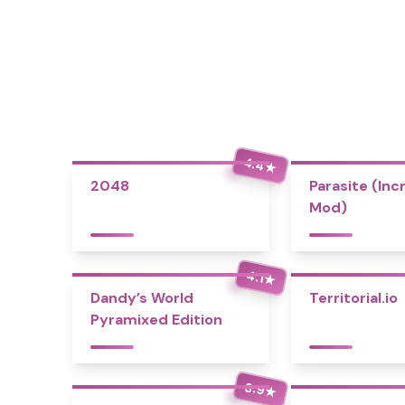
4.4
★
2048
Parasite (Inc
Mod)
4.1
★
Dandy’s World
Territorial.io
Pyramixed Edition
3.9
★