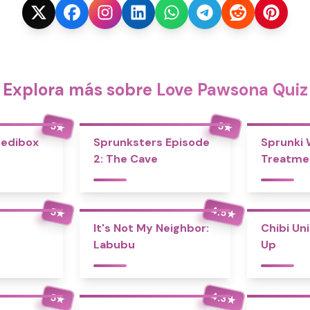
Explora más sobre Love Pawsona Quiz
5
5
★
★
redibox
Sprunksters Episode
Sprunki
2: The Cave
Treatme
4.5
5
★
★
It's Not My Neighbor:
Chibi Un
Labubu
Up
4.3
5
★
★