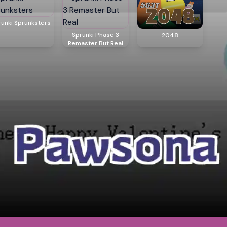
runki Sprunksters
Sprunki Phase 3
2048
Remaster But Real