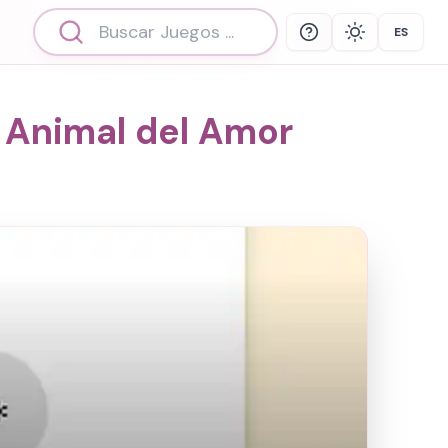
ES
Help
Theme
Select 
 Animal del Amor