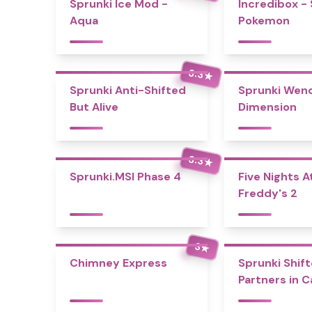
Sprunki Ice Mod -
Incredibox -
Aqua
Pokemon
3.3
★
Sprunki Anti-Shifted
Sprunki Wend
But Alive
Dimension
3.3
★
Sprunki.MSI Phase 4
Five Nights A
Freddy's 2
3
★
Chimney Express
Sprunki Shift
Partners in 