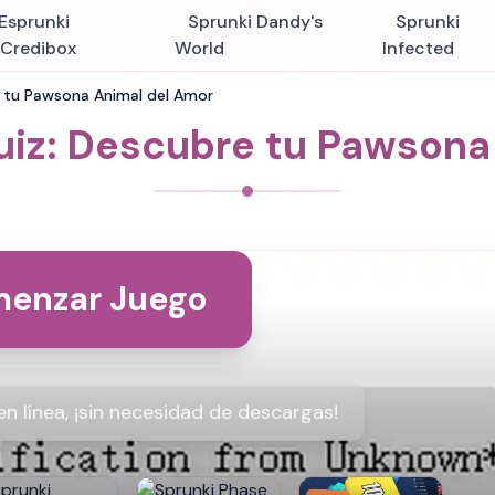
Esprunki
Sprunki Dandy's
Sprunki
nCredibox
World
Infected
 tu Pawsona Animal del Amor
iz: Descubre tu Pawsona
enzar Juego
 línea, ¡sin necesidad de descargas!