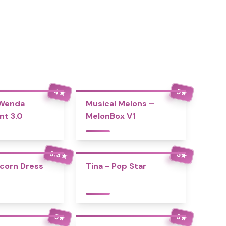
4
5
★
★
 Wenda
Musical Melons –
nt 3.0
MelonBox V1
3.3
5
★
★
icorn Dress
Tina - Pop Star
5
3
★
★