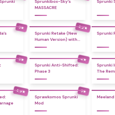
 Sprunki
Sprunkibox-Sky’s
Sprunki 
MASSACRE
4.2
5
★
★
a’s
Sprunki Retake (New
Sprunki 
Human Version) with
Bonus
4
3
★
★
t
Sprunki Anti-Shifted:
Sprunki I
Phase 3
The Rem
4.9
5
★
★
ed:
Sprawkomos Sprunki
Meeland 
Carnage
Mod