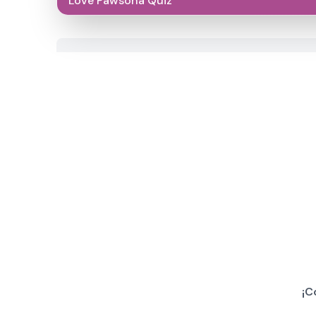
Love Pawsona Quiz
¡C