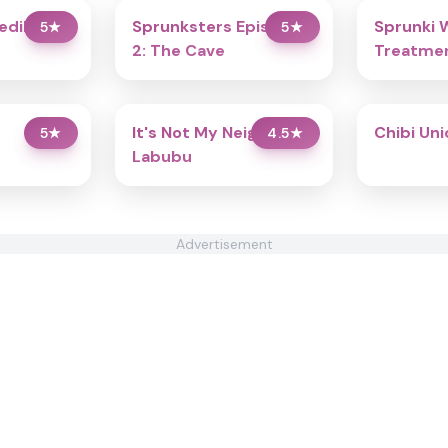
redibox
Sprunksters Episode
Sprunki 
5
★
5
★
2: The Cave
Treatmen
It's Not My Neighbor:
Chibi Un
5
★
4.5
★
Labubu
Advertisement