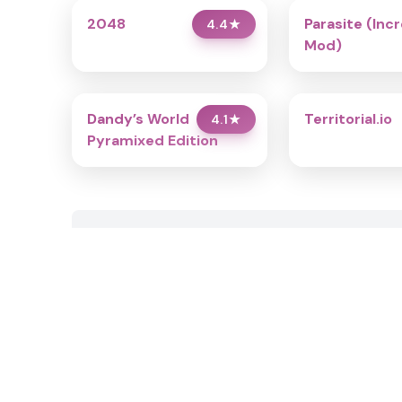
2048
Parasite (Inc
4.4
★
Mod)
Dandy’s World
Territorial.io
4.1
★
Pyramixed Edition