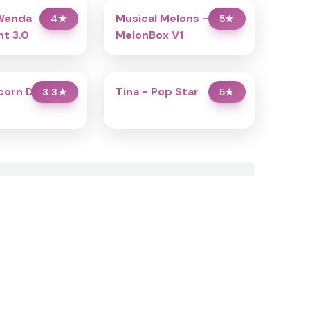
Wenda
Musical Melons –
4
★
5
★
t 3.0
MelonBox V1
icorn Dress Up
Tina - Pop Star
3.3
★
5
★