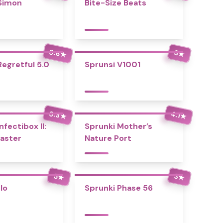
Simon
Bite-Size Beats
3.8
3
★
★
Regretful 5.0
Sprunsi V1001
3.3
4.1
★
★
nfectibox II:
Sprunki Mother’s
aster
Nature Port
5
3
★
★
Io
Sprunki Phase 56