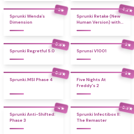
4.2
5
★
★
Sprunki Wenda’s
Sprunki Retake (New
Dimension
Human Version) with
Bonus
3.8
3
★
★
Sprunki Regretful 5.0
Sprunsi V1001
3.3
3
★
★
Sprunki.MSI Phase 4
Five Nights At
Freddy's 2
3.3
4
★
★
Sprunki Anti-Shifted:
Sprunki Infectibox II:
Phase 3
The Remaster