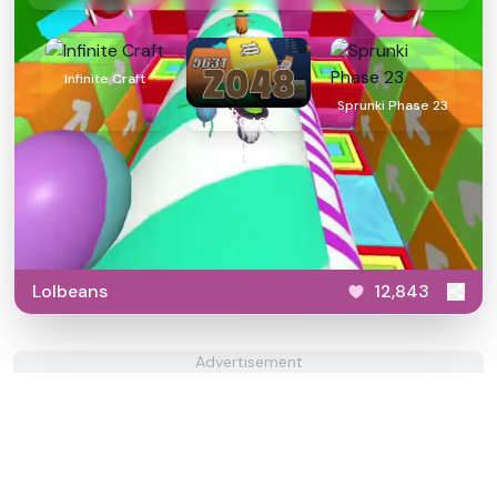
Infinite Craft
Sprunki Phase 23
2048
Lolbeans
12,843
Advertisement