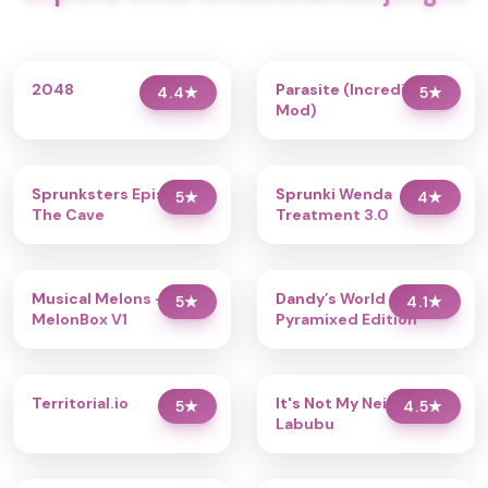
2048
Parasite (Incredibox
4.4
★
5
★
Mod)
Sprunksters Episode 2:
Sprunki Wenda
5
★
4
★
The Cave
Treatment 3.0
Musical Melons –
Dandy’s World
5
★
4.1
★
MelonBox V1
Pyramixed Edition
Territorial.io
It's Not My Neighbor:
5
★
4.5
★
Labubu