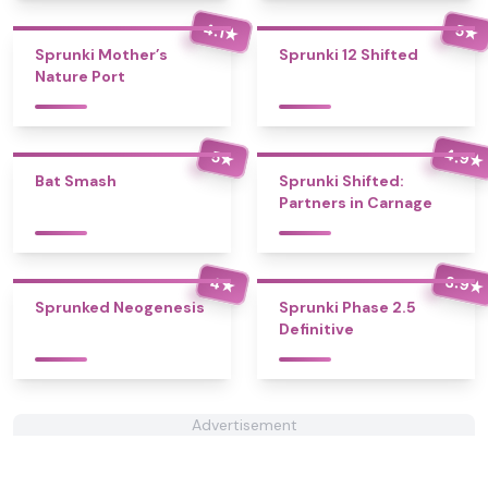
4.1
5
★
★
Sprunki Mother’s
Sprunki 12 Shifted
Nature Port
4.9
5
★
★
Bat Smash
Sprunki Shifted:
Partners in Carnage
3.9
4
★
★
Sprunked Neogenesis
Sprunki Phase 2.5
Definitive
Advertisement