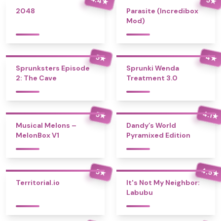
★
★
2048
Parasite (Incredibox
Mod)
4
5
★
★
Sprunksters Episode
Sprunki Wenda
2: The Cave
Treatment 3.0
4.1
5
★
★
Musical Melons –
Dandy’s World
MelonBox V1
Pyramixed Edition
4.5
5
★
★
Territorial.io
It's Not My Neighbor:
Labubu