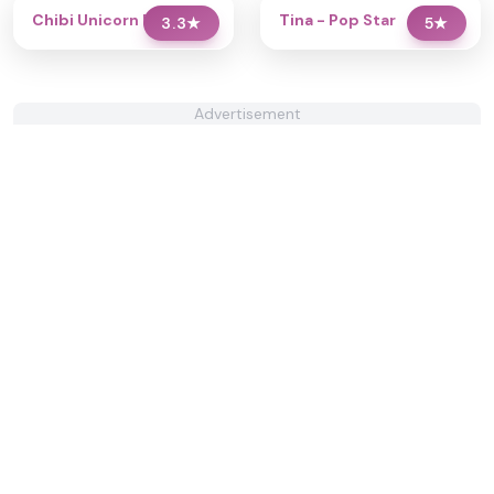
Chibi Unicorn Dress Up
Tina - Pop Star
3.3
★
5
★
Advertisement