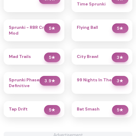
Time Sprunki
Sprunki - RBR Crew
Flying Ball
5
★
5
★
Mod
Mad Trails
City Brawl
5
★
3
★
Sprunki Phase 2.5
99 Nights In The Forest
3.9
★
3
★
Definitive
Tap Drift
Bat Smash
5
★
5
★
Advertisement