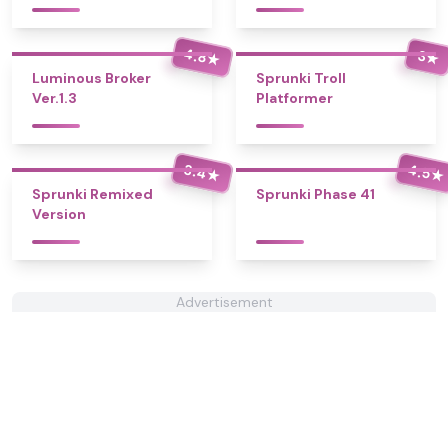
4.8
3
★
★
Luminous Broker
Sprunki Troll
Ver.1.3
Platformer
3.4
4.5
★
★
Sprunki Remixed
Sprunki Phase 41
Version
Advertisement