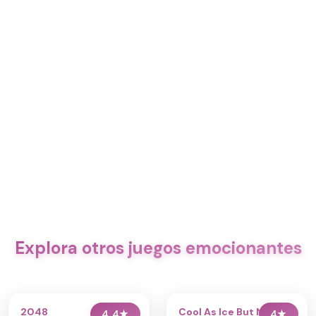
Explora otros juegos emocionantes
2048
Cool As Ice But Night
4.4
★
4
★