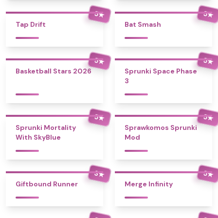
5
5
★
★
Tap Drift
Bat Smash
5
5
★
★
Basketball Stars 2026
Sprunki Space Phase
3
5
5
★
★
Sprunki Mortality
Sprawkomos Sprunki
With SkyBlue
Mod
3
5
★
★
Giftbound Runner
Merge Infinity