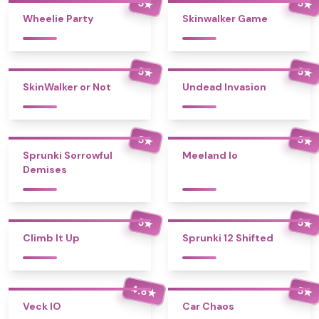
5
5
★
★
Wheelie Party
Skinwalker Game
5
5
★
★
SkinWalker or Not
Undead Invasion
5
5
★
★
Sprunki Sorrowful
Meeland Io
Demises
5
5
★
★
Climb It Up
Sprunki 12 Shifted
4.8
5
★
★
Veck IO
Car Chaos