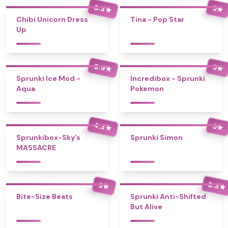
3.3
5
★
★
Chibi Unicorn Dress
Tina - Pop Star
Up
3.9
5
★
★
Sprunki Ice Mod -
Incredibox - Sprunki
Aqua
Pokemon
4.3
5
★
★
Sprunkibox-Sky’s
Sprunki Simon
MASSACRE
3.3
3
★
★
Bite-Size Beats
Sprunki Anti-Shifted
But Alive