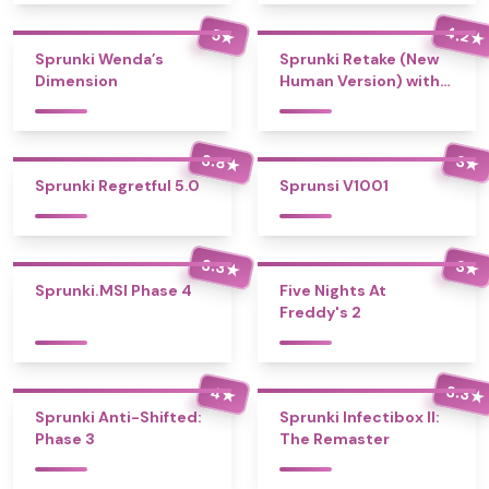
4.2
5
★
★
Sprunki Wenda’s
Sprunki Retake (New
Dimension
Human Version) with
Bonus
3.8
3
★
★
Sprunki Regretful 5.0
Sprunsi V1001
3.3
3
★
★
Sprunki.MSI Phase 4
Five Nights At
Freddy's 2
3.3
4
★
★
Sprunki Anti-Shifted:
Sprunki Infectibox II:
Phase 3
The Remaster