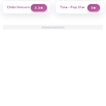
Chibi Unicorn Dress Up
Tina - Pop Star
3.3
★
5
★
Advertisement