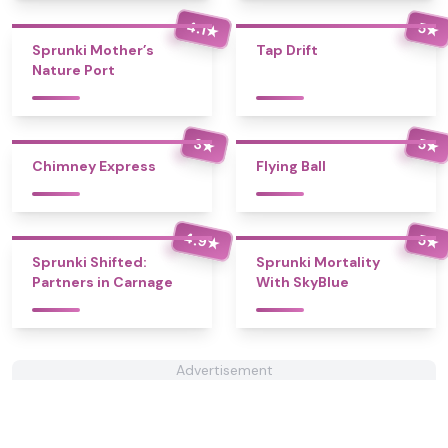
4.1
5
★
★
Sprunki Mother’s
Tap Drift
Nature Port
3
5
★
★
Chimney Express
Flying Ball
4.9
5
★
★
Sprunki Shifted:
Sprunki Mortality
Partners in Carnage
With SkyBlue
Advertisement