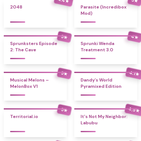
★
★
2048
Parasite (Incredibox
Mod)
4
5
★
★
Sprunksters Episode
Sprunki Wenda
2: The Cave
Treatment 3.0
4.1
5
★
★
Musical Melons –
Dandy’s World
MelonBox V1
Pyramixed Edition
4.5
5
★
★
Territorial.io
It's Not My Neighbor:
Labubu