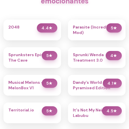
emocionantes
2048
Parasite (Incredibox
4.4
★
5
★
Mod)
Sprunksters Episode 2:
Sprunki Wenda
5
★
4
★
The Cave
Treatment 3.0
Musical Melons –
Dandy’s World
5
★
4.1
★
MelonBox V1
Pyramixed Edition
Territorial.io
It's Not My Neighbor:
5
★
4.5
★
Labubu