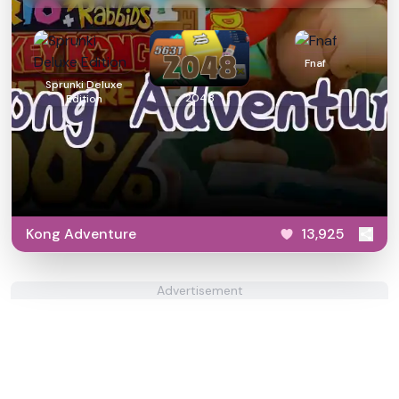
Fnaf
Sprunki Deluxe
2048
Edition
Kong Adventure
13,925
Advertisement