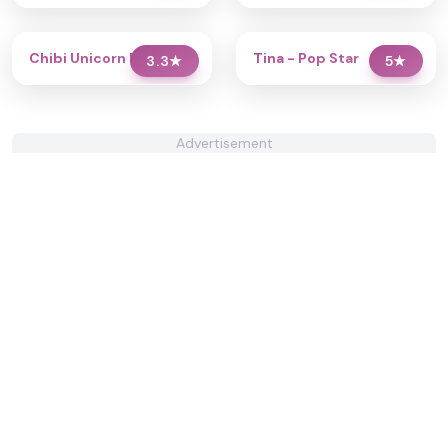
Chibi Unicorn Dress Up
Tina - Pop Star
3.3
★
5
★
Advertisement