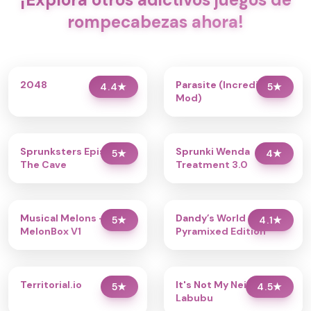
rompecabezas ahora!
2048
Parasite (Incredibox
4.4
★
5
★
Mod)
Sprunksters Episode 2:
Sprunki Wenda
5
★
4
★
The Cave
Treatment 3.0
Musical Melons –
Dandy’s World
5
★
4.1
★
MelonBox V1
Pyramixed Edition
Territorial.io
It's Not My Neighbor:
5
★
4.5
★
Labubu