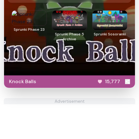
Sprunki Phase 23
Sprunki Phase 5
Sprunki Sosoranki
Archive
Knock Balls
15,777
Advertisement