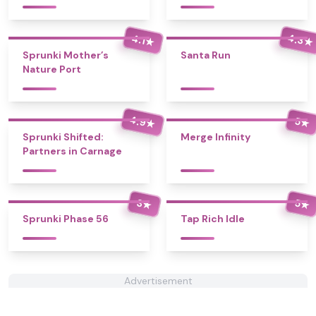
4.3
4.1
★
★
Sprunki Mother’s
Santa Run
Nature Port
4.9
5
★
★
Sprunki Shifted:
Merge Infinity
Partners in Carnage
3
5
★
★
Sprunki Phase 56
Tap Rich Idle
Advertisement