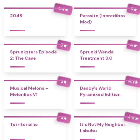
4.4
5
★
★
2048
Parasite (Incredibox
Mod)
4
5
★
★
Sprunksters Episode
Sprunki Wenda
2: The Cave
Treatment 3.0
4.1
5
★
★
Musical Melons –
Dandy’s World
MelonBox V1
Pyramixed Edition
4.5
5
★
★
Territorial.io
It's Not My Neighbor:
Labubu