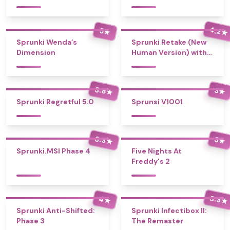
4.2
5
★
★
Sprunki Wenda’s
Sprunki Retake (New
Dimension
Human Version) with
Bonus
3.8
3
★
★
Sprunki Regretful 5.0
Sprunsi V1001
3.3
3
★
★
Sprunki.MSI Phase 4
Five Nights At
Freddy's 2
3.3
4
★
★
Sprunki Anti-Shifted:
Sprunki Infectibox II:
Phase 3
The Remaster