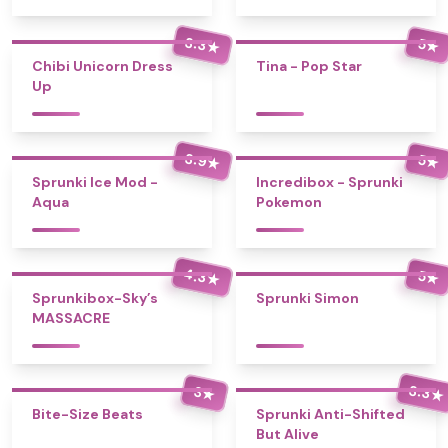
3.3
5
★
★
Chibi Unicorn Dress
Tina - Pop Star
Up
3.9
5
★
★
Sprunki Ice Mod -
Incredibox - Sprunki
Aqua
Pokemon
4.3
5
★
★
Sprunkibox-Sky’s
Sprunki Simon
MASSACRE
3.3
3
★
★
Bite-Size Beats
Sprunki Anti-Shifted
But Alive