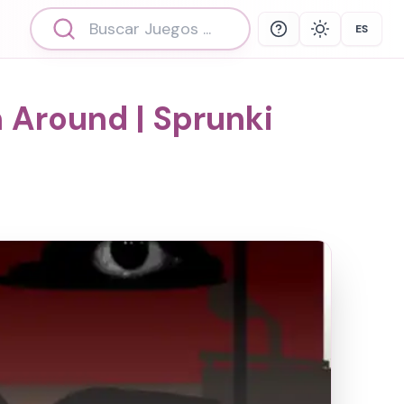
ES
Help
Theme
Select 
 Around | Sprunki