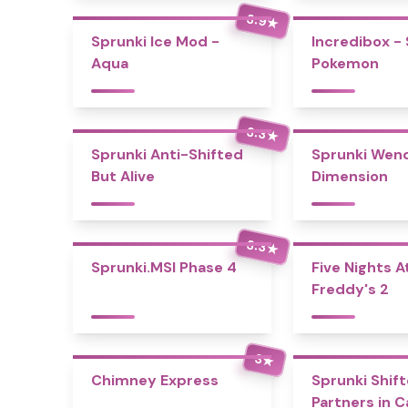
3.9
★
Sprunki Ice Mod -
Incredibox -
Aqua
Pokemon
3.3
★
Sprunki Anti-Shifted
Sprunki Wend
But Alive
Dimension
3.3
★
Sprunki.MSI Phase 4
Five Nights A
Freddy's 2
3
★
Chimney Express
Sprunki Shift
Partners in 