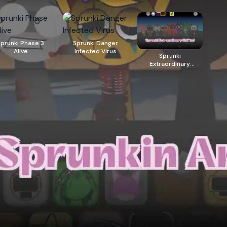
Sprunki Phase 3
Sprunki Danger
Alive
Infected Virus
Sprunki
Extraordinary
Shifted