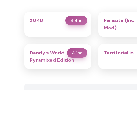
2048
Parasite (Inc
4.4
★
Mod)
Dandy’s World
Territorial.io
4.1
★
Pyramixed Edition