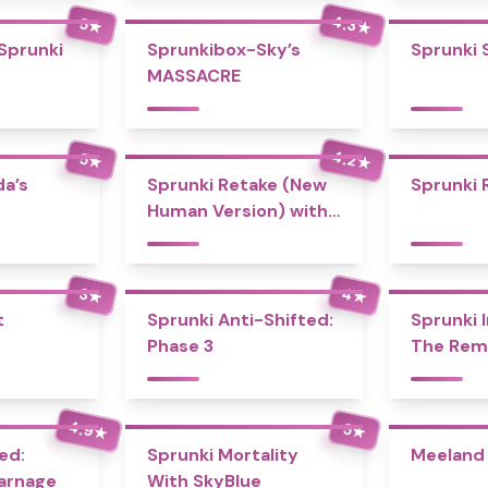
4.3
5
★
★
 Sprunki
Sprunkibox-Sky’s
Sprunki 
MASSACRE
4.2
5
★
★
a’s
Sprunki Retake (New
Sprunki 
Human Version) with
Bonus
4
3
★
★
t
Sprunki Anti-Shifted:
Sprunki I
Phase 3
The Rem
4.9
5
★
★
ed:
Sprunki Mortality
Meeland 
Carnage
With SkyBlue