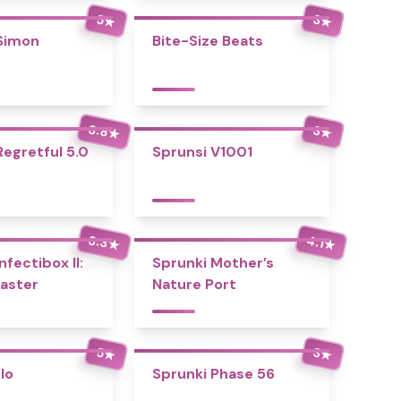
5
3
★
★
Simon
Bite-Size Beats
3.8
3
★
★
Regretful 5.0
Sprunsi V1001
3.3
4.1
★
★
nfectibox II:
Sprunki Mother’s
aster
Nature Port
5
3
★
★
Io
Sprunki Phase 56