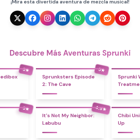
¡Mira esta divertida aventura de mezcla musical!
Descubre Más Aventuras Sprunki
5
5
★
★
redibox
Sprunksters Episode
Sprunki
2: The Cave
Treatme
4.5
5
★
★
It's Not My Neighbor:
Chibi Un
Labubu
Up