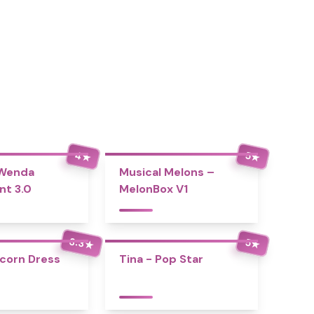
4
5
★
★
 Wenda
Musical Melons –
nt 3.0
MelonBox V1
3.3
5
★
★
icorn Dress
Tina - Pop Star