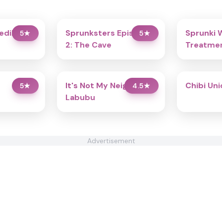
redibox
Sprunksters Episode
Sprunki 
5
★
5
★
2: The Cave
Treatmen
It's Not My Neighbor:
Chibi Un
5
★
4.5
★
Labubu
Advertisement