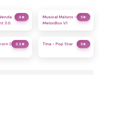
Wenda
Musical Melons –
4
★
5
★
t 3.0
MelonBox V1
icorn Dress Up
Tina - Pop Star
3.3
★
5
★