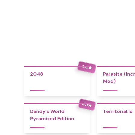
4.4
★
2048
Parasite (Inc
Mod)
4.1
★
Dandy’s World
Territorial.io
Pyramixed Edition