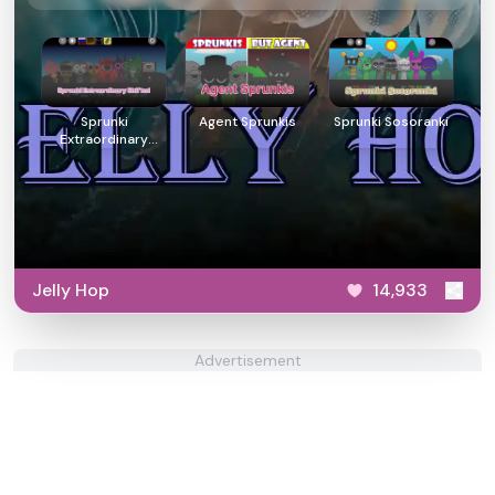
Sprunki
Agent Sprunkis
Sprunki Sosoranki
Extraordinary
Shifted
Jelly Hop
14,933
Advertisement