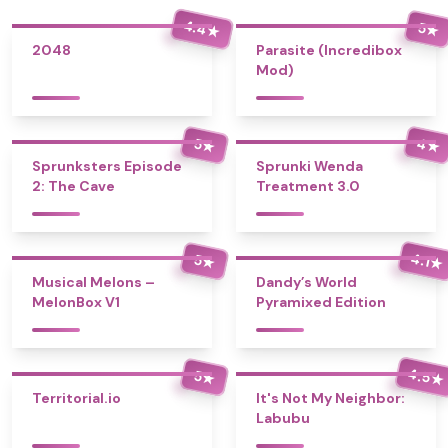
4.4
5
★
★
2048
Parasite (Incredibox
Mod)
4
5
★
★
Sprunksters Episode
Sprunki Wenda
2: The Cave
Treatment 3.0
4.1
5
★
★
Musical Melons –
Dandy’s World
MelonBox V1
Pyramixed Edition
4.5
5
★
★
Territorial.io
It's Not My Neighbor:
Labubu