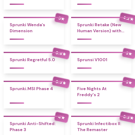
4.2
5
★
★
Sprunki Wenda’s
Sprunki Retake (New
Dimension
Human Version) with
Bonus
3.8
3
★
★
Sprunki Regretful 5.0
Sprunsi V1001
3.3
3
★
★
Sprunki.MSI Phase 4
Five Nights At
Freddy's 2
3.3
4
★
★
Sprunki Anti-Shifted:
Sprunki Infectibox II:
Phase 3
The Remaster