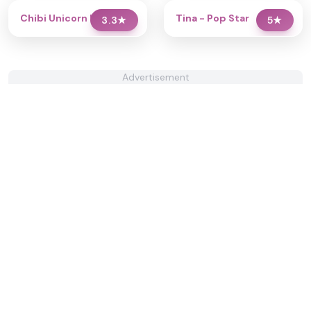
Chibi Unicorn Dress Up
Tina - Pop Star
3.3
★
5
★
Advertisement