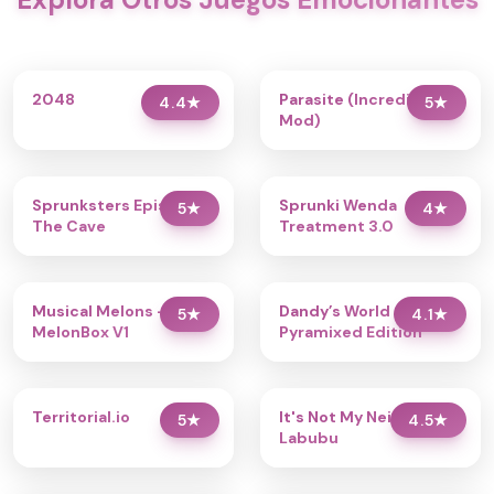
2048
Parasite (Incredibox
4.4
★
5
★
Mod)
Sprunksters Episode 2:
Sprunki Wenda
5
★
4
★
The Cave
Treatment 3.0
Musical Melons –
Dandy’s World
5
★
4.1
★
MelonBox V1
Pyramixed Edition
Territorial.io
It's Not My Neighbor:
5
★
4.5
★
Labubu