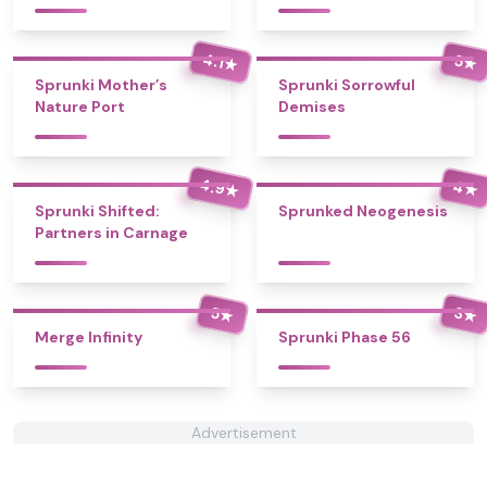
4.1
5
★
★
Sprunki Mother’s
Sprunki Sorrowful
Nature Port
Demises
4.9
4
★
★
Sprunki Shifted:
Sprunked Neogenesis
Partners in Carnage
5
3
★
★
Merge Infinity
Sprunki Phase 56
Advertisement