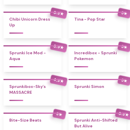
3.3
5
★
★
Chibi Unicorn Dress
Tina - Pop Star
Up
3.9
5
★
★
Sprunki Ice Mod -
Incredibox - Sprunki
Aqua
Pokemon
4.3
5
★
★
Sprunkibox-Sky’s
Sprunki Simon
MASSACRE
3.3
3
★
★
Bite-Size Beats
Sprunki Anti-Shifted
But Alive