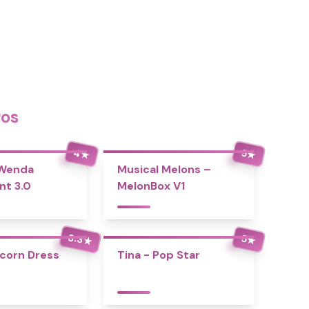
ros
4
5
★
★
 Wenda
Musical Melons –
nt 3.0
MelonBox V1
3.3
5
★
★
icorn Dress
Tina - Pop Star