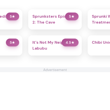
redibox
Sprunksters Episode
Sprunki 
5
★
5
★
2: The Cave
Treatmen
It's Not My Neighbor:
Chibi Un
5
★
4.5
★
Labubu
Advertisement