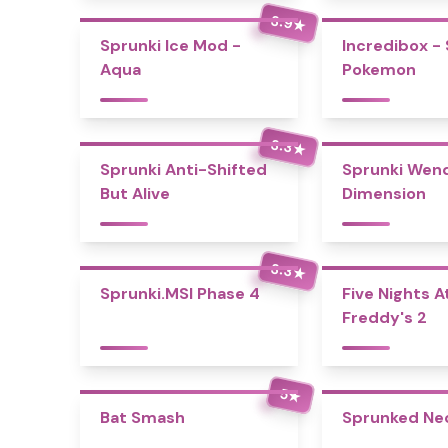
3.9
★
Sprunki Ice Mod -
Incredibox -
Aqua
Pokemon
3.3
★
Sprunki Anti-Shifted
Sprunki Wend
But Alive
Dimension
3.3
★
Sprunki.MSI Phase 4
Five Nights A
Freddy's 2
5
★
Bat Smash
Sprunked Ne