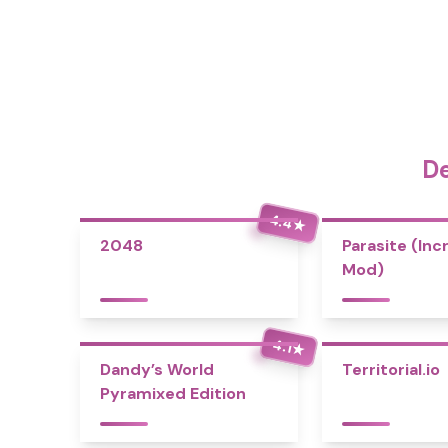
De
4.4
★
2048
Parasite (Inc
Mod)
4.1
★
Dandy’s World
Territorial.io
Pyramixed Edition