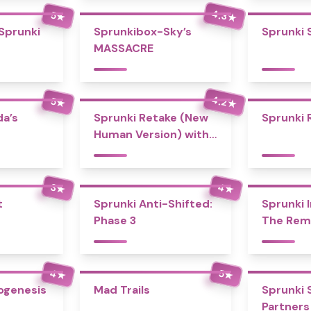
4.3
5
★
★
 Sprunki
Sprunkibox-Sky’s
Sprunki 
MASSACRE
4.2
5
★
★
a’s
Sprunki Retake (New
Sprunki 
Human Version) with
Bonus
4
3
★
★
t
Sprunki Anti-Shifted:
Sprunki I
Phase 3
The Rem
4
5
★
★
ogenesis
Mad Trails
Sprunki 
Partners