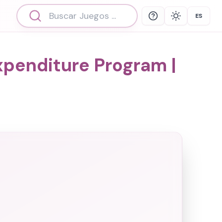
ES
Help
Theme
Select 
penditure Program |