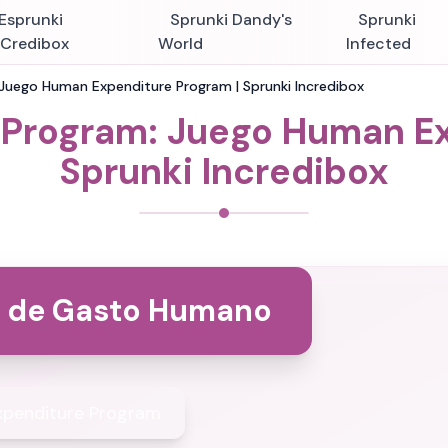
Esprunki
Sprunki Dandy's
Sprunki
nCredibox
World
Infected
Juego Human Expenditure Program | Sprunki Incredibox
Program: Juego Human Ex
Sprunki Incredibox
 de Gasto Humano
penditure Program