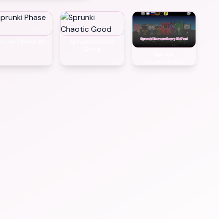
prunki Phase 23
Sprunki Chaotic
Good
Sprunki
Extraordinary
Shifted