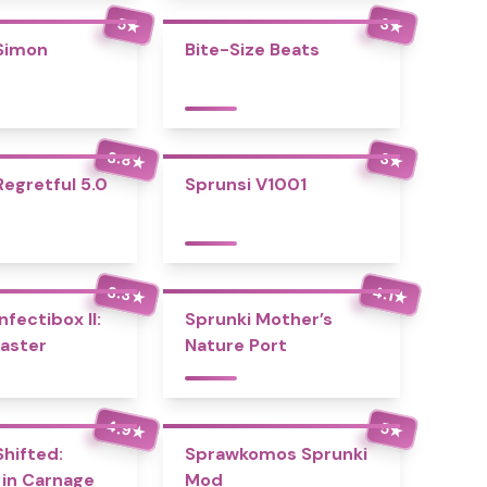
5
3
★
★
Simon
Bite-Size Beats
3.8
3
★
★
Regretful 5.0
Sprunsi V1001
3.3
4.1
★
★
nfectibox II:
Sprunki Mother’s
aster
Nature Port
4.9
5
★
★
Shifted:
Sprawkomos Sprunki
 in Carnage
Mod