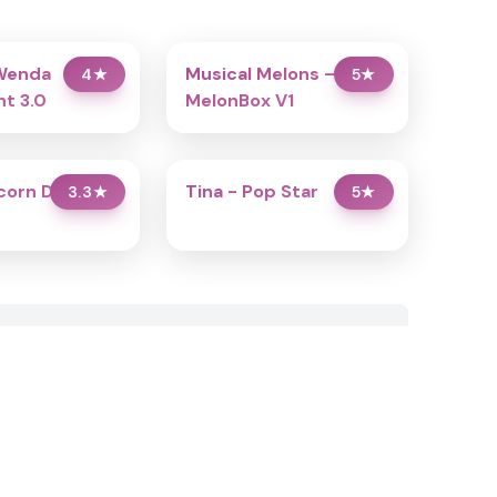
Wenda
Musical Melons –
4
★
5
★
t 3.0
MelonBox V1
icorn Dress Up
Tina - Pop Star
3.3
★
5
★