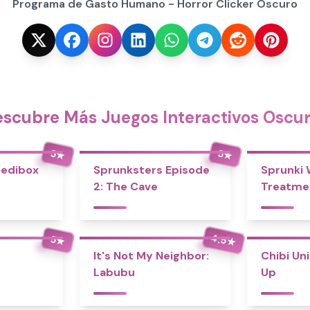
Programa de Gasto Humano - Horror Clicker Oscuro
scubre Más Juegos Interactivos Oscu
5
5
★
★
redibox
Sprunksters Episode
Sprunki
2: The Cave
Treatme
4.5
5
★
★
It's Not My Neighbor:
Chibi Un
Labubu
Up