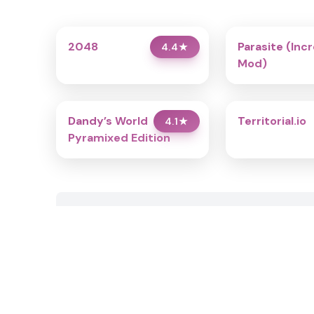
2048
Parasite (Inc
4.4
★
Mod)
Dandy’s World
Territorial.io
4.1
★
Pyramixed Edition