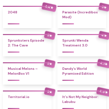
4.4
5
★
★
2048
Parasite (Incredibox
Mod)
4
5
★
★
Sprunksters Episode
Sprunki Wenda
2: The Cave
Treatment 3.0
4.1
5
★
★
Musical Melons –
Dandy’s World
MelonBox V1
Pyramixed Edition
4.5
5
★
★
Territorial.io
It's Not My Neighbor:
Labubu