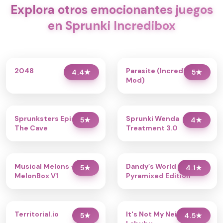
Explora otros emocionantes juegos
en Sprunki Incredibox
2048
Parasite (Incredibox
4.4
★
5
★
Mod)
Sprunksters Episode 2:
Sprunki Wenda
5
★
4
★
The Cave
Treatment 3.0
Musical Melons –
Dandy’s World
5
★
4.1
★
MelonBox V1
Pyramixed Edition
Territorial.io
It's Not My Neighbor:
5
★
4.5
★