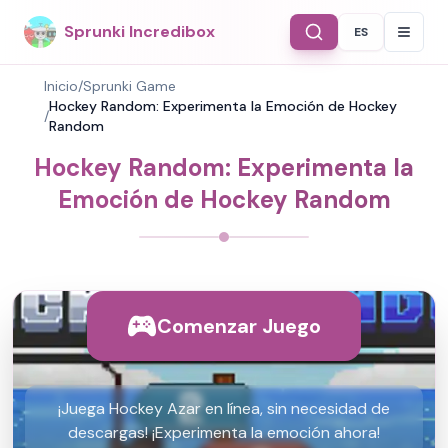
Sprunki Incredibox
ES
Select Langu
Inicio
/
Sprunki Game
Hockey Random: Experimenta la Emoción de Hockey
/
Random
Hockey Random: Experimenta la
Emoción de Hockey Random
Comenzar Juego
¡Juega Hockey Azar en línea, sin necesidad de
descargas! ¡Experimenta la emoción ahora!