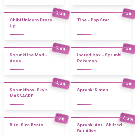
3.3
5
★
★
Chibi Unicorn Dress
Tina - Pop Star
Up
3.9
5
★
★
Sprunki Ice Mod -
Incredibox - Sprunki
Aqua
Pokemon
4.3
5
★
★
Sprunkibox-Sky’s
Sprunki Simon
MASSACRE
3.3
3
★
★
Bite-Size Beats
Sprunki Anti-Shifted
But Alive