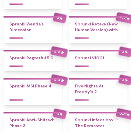
4.2
5
★
★
Sprunki Wenda’s
Sprunki Retake (New
Dimension
Human Version) with
Bonus
3.8
3
★
★
Sprunki Regretful 5.0
Sprunsi V1001
3.3
3
★
★
Sprunki.MSI Phase 4
Five Nights At
Freddy's 2
3.3
4
★
★
Sprunki Anti-Shifted:
Sprunki Infectibox II:
Phase 3
The Remaster