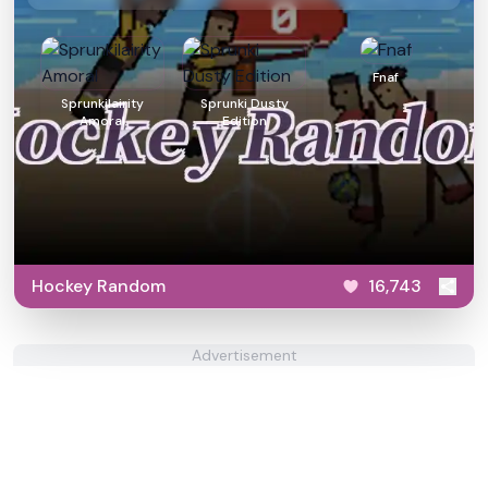
Fnaf
Sprunkilairity
Sprunki Dusty
Amoral
Edition
Hockey Random
16,743
Advertisement