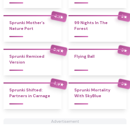
4.1
3
★
★
Sprunki Mother’s
99 Nights In The
Nature Port
Forest
3.4
5
★
★
Sprunki Remixed
Flying Ball
Version
4.9
5
★
★
Sprunki Shifted:
Sprunki Mortality
Partners in Carnage
With SkyBlue
Advertisement