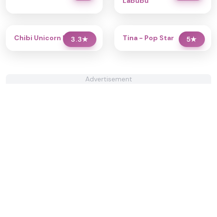
Labubu
Chibi Unicorn Dress Up
Tina - Pop Star
3.3
★
5
★
Advertisement