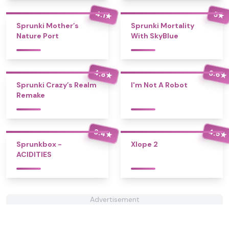
4.1
5
★
★
Sprunki Mother’s
Sprunki Mortality
Nature Port
With SkyBlue
4.8
3.6
★
★
Sprunki Crazy’s Realm
I'm Not A Robot
Remake
3.4
4.5
★
★
Sprunkbox -
Xlope 2
ACIDITIES
Advertisement