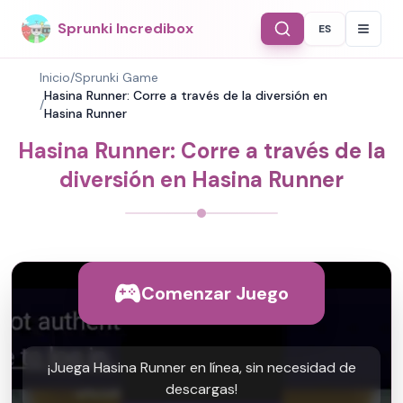
Sprunki Incredibox
ES
Select Langu
Inicio
/
Sprunki Game
Hasina Runner: Corre a través de la diversión en
/
Hasina Runner
Hasina Runner: Corre a través de la
diversión en Hasina Runner
Comenzar Juego
¡Juega Hasina Runner en línea, sin necesidad de
descargas!