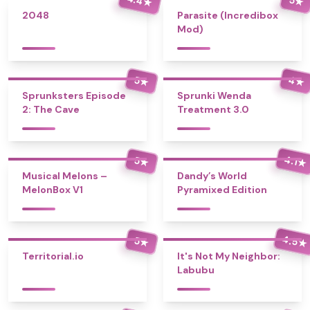
★
★
2048
Parasite (Incredibox
Mod)
4
5
★
★
Sprunksters Episode
Sprunki Wenda
2: The Cave
Treatment 3.0
4.1
5
★
★
Musical Melons –
Dandy’s World
MelonBox V1
Pyramixed Edition
4.5
5
★
★
Territorial.io
It's Not My Neighbor:
Labubu