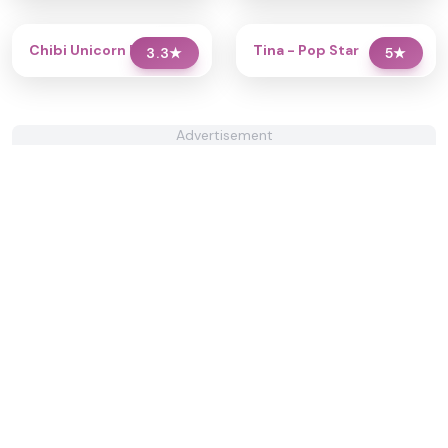
Chibi Unicorn Dress Up
Tina - Pop Star
3.3
★
5
★
Advertisement