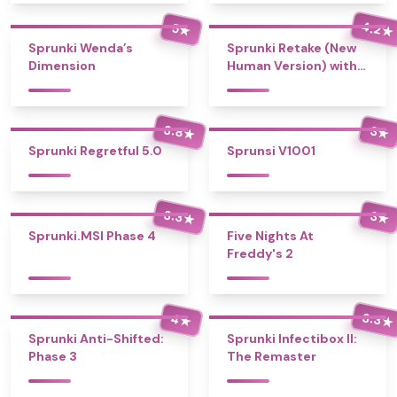
4.2
5
★
★
Sprunki Wenda’s
Sprunki Retake (New
Dimension
Human Version) with
Bonus
3.8
3
★
★
Sprunki Regretful 5.0
Sprunsi V1001
3.3
3
★
★
Sprunki.MSI Phase 4
Five Nights At
Freddy's 2
3.3
4
★
★
Sprunki Anti-Shifted:
Sprunki Infectibox II:
Phase 3
The Remaster