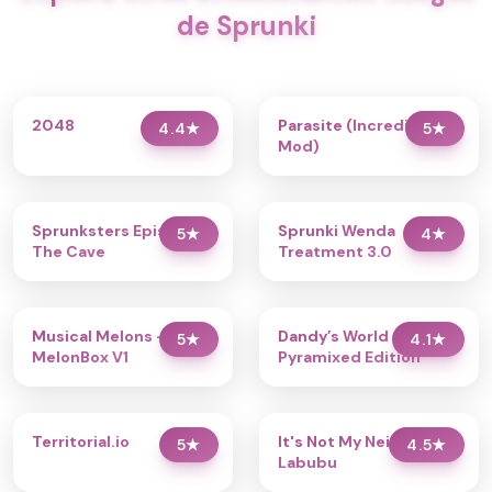
de Sprunki
2048
Parasite (Incredibox
4.4
★
5
★
Mod)
Sprunksters Episode 2:
Sprunki Wenda
5
★
4
★
The Cave
Treatment 3.0
Musical Melons –
Dandy’s World
5
★
4.1
★
MelonBox V1
Pyramixed Edition
Territorial.io
It's Not My Neighbor:
5
★
4.5
★
Labubu