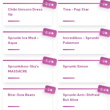
3.3
5
★
★
Chibi Unicorn Dress
Tina - Pop Star
Up
3.9
5
★
★
Sprunki Ice Mod -
Incredibox - Sprunki
Aqua
Pokemon
4.3
5
★
★
Sprunkibox-Sky’s
Sprunki Simon
MASSACRE
3.3
3
★
★
Bite-Size Beats
Sprunki Anti-Shifted
But Alive