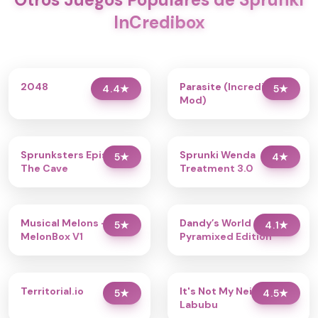
InCredibox
2048
Parasite (Incredibox
4.4
★
5
★
Mod)
Sprunksters Episode 2:
Sprunki Wenda
5
★
4
★
The Cave
Treatment 3.0
Musical Melons –
Dandy’s World
5
★
4.1
★
MelonBox V1
Pyramixed Edition
Territorial.io
It's Not My Neighbor:
5
★
4.5
★
Labubu