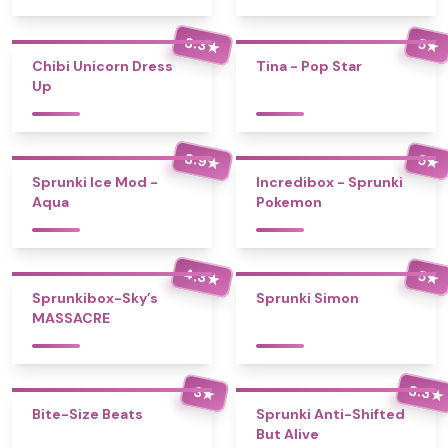
3.3
5
★
★
Chibi Unicorn Dress
Tina - Pop Star
Up
3.9
5
★
★
Sprunki Ice Mod -
Incredibox - Sprunki
Aqua
Pokemon
4.3
5
★
★
Sprunkibox-Sky’s
Sprunki Simon
MASSACRE
3.3
3
★
★
Bite-Size Beats
Sprunki Anti-Shifted
But Alive