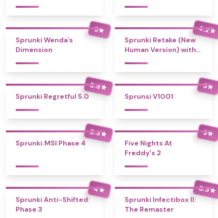
4.2
5
★
★
Sprunki Wenda’s
Sprunki Retake (New
Dimension
Human Version) with
Bonus
3.8
3
★
★
Sprunki Regretful 5.0
Sprunsi V1001
3.3
3
★
★
Sprunki.MSI Phase 4
Five Nights At
Freddy's 2
3.3
4
★
★
Sprunki Anti-Shifted:
Sprunki Infectibox II:
Phase 3
The Remaster