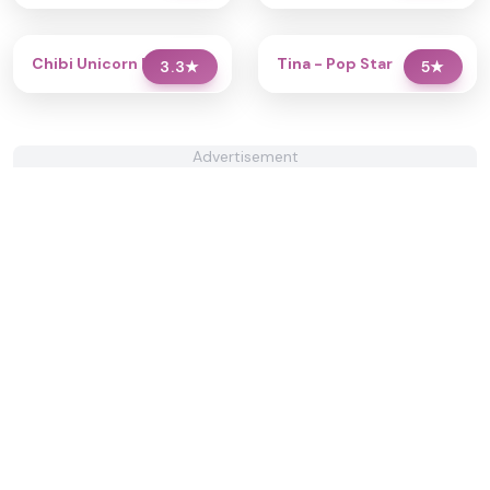
Chibi Unicorn Dress Up
Tina - Pop Star
3.3
★
5
★
Advertisement