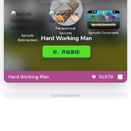
Paranormal
Sprunki Sosoranki
Sprunki
Sprunki
Rebranded
Remake
Hard Working Man
10,978
Advertisement