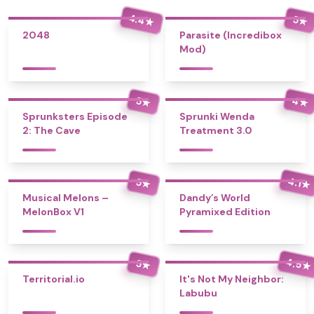
4.4
5
★
★
2048
Parasite (Incredibox
Mod)
4
5
★
★
Sprunksters Episode
Sprunki Wenda
2: The Cave
Treatment 3.0
4.1
5
★
★
Musical Melons –
Dandy’s World
MelonBox V1
Pyramixed Edition
4.5
5
★
★
Territorial.io
It's Not My Neighbor:
Labubu