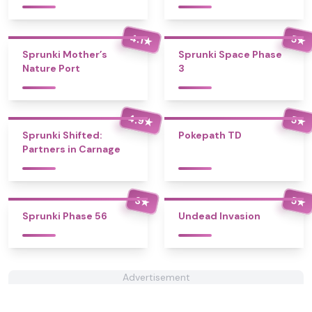
4.1
5
★
★
Sprunki Mother’s
Sprunki Space Phase
Nature Port
3
4.9
5
★
★
Sprunki Shifted:
Pokepath TD
Partners in Carnage
3
5
★
★
Sprunki Phase 56
Undead Invasion
Advertisement