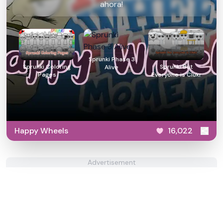
ahora!
Sprunki Phase 3
Sprunki Coloring
Sprunki But
Alive
Pages
Everyone is Clukr
Happy Wheels
16,022
Advertisement