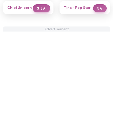
Chibi Unicorn Dress Up
Tina - Pop Star
3.3
★
5
★
Advertisement