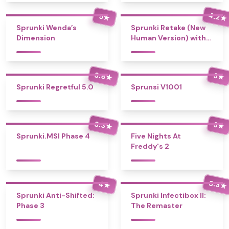
4.2
5
★
★
Sprunki Wenda’s
Sprunki Retake (New
Dimension
Human Version) with
Bonus
3.8
3
★
★
Sprunki Regretful 5.0
Sprunsi V1001
3.3
3
★
★
Sprunki.MSI Phase 4
Five Nights At
Freddy's 2
3.3
4
★
★
Sprunki Anti-Shifted:
Sprunki Infectibox II:
Phase 3
The Remaster