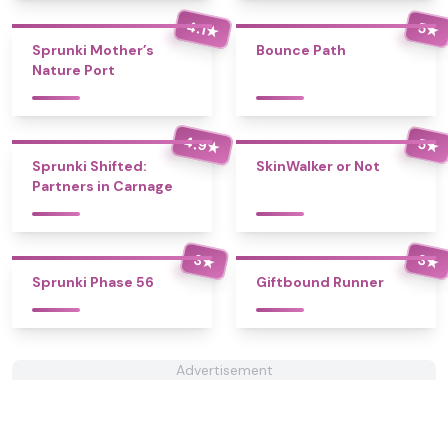
4.1
5
★
★
Sprunki Mother’s
Bounce Path
Nature Port
4.9
5
★
★
Sprunki Shifted:
SkinWalker or Not
Partners in Carnage
3
3
★
★
Sprunki Phase 56
Giftbound Runner
Advertisement