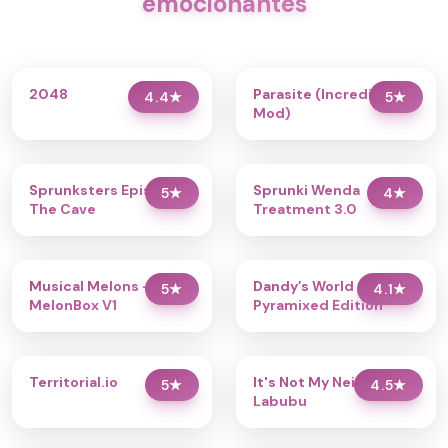
emocionantes
2048
Parasite (Incredibox
4.4
★
5
★
Mod)
Sprunksters Episode 2:
Sprunki Wenda
5
★
4
★
The Cave
Treatment 3.0
Musical Melons –
Dandy’s World
5
★
4.1
★
MelonBox V1
Pyramixed Edition
Territorial.io
It's Not My Neighbor:
5
★
4.5
★
Labubu