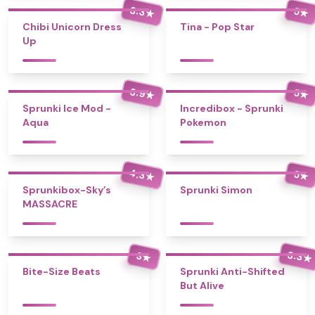
3.3
5
★
★
Chibi Unicorn Dress
Tina - Pop Star
Up
3.9
5
★
★
Sprunki Ice Mod -
Incredibox - Sprunki
Aqua
Pokemon
4.3
5
★
★
Sprunkibox-Sky’s
Sprunki Simon
MASSACRE
3.3
3
★
★
Bite-Size Beats
Sprunki Anti-Shifted
But Alive