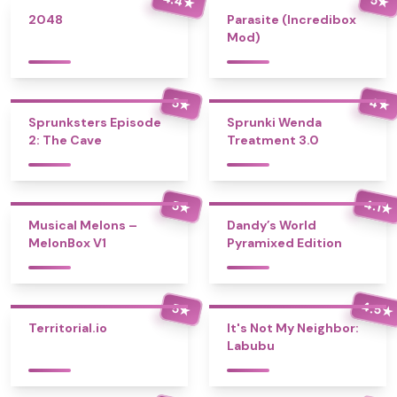
★
★
2048
Parasite (Incredibox
Mod)
4
5
★
★
Sprunksters Episode
Sprunki Wenda
2: The Cave
Treatment 3.0
4.1
5
★
★
Musical Melons –
Dandy’s World
MelonBox V1
Pyramixed Edition
4.5
5
★
★
Territorial.io
It's Not My Neighbor:
Labubu