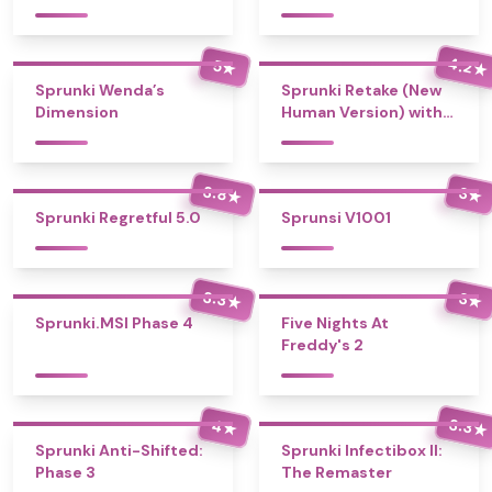
4.2
5
★
★
Sprunki Wenda’s
Sprunki Retake (New
Dimension
Human Version) with
Bonus
3.8
3
★
★
Sprunki Regretful 5.0
Sprunsi V1001
3.3
3
★
★
Sprunki.MSI Phase 4
Five Nights At
Freddy's 2
3.3
4
★
★
Sprunki Anti-Shifted:
Sprunki Infectibox II:
Phase 3
The Remaster