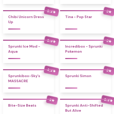
3.3
5
★
★
Chibi Unicorn Dress
Tina - Pop Star
Up
3.9
5
★
★
Sprunki Ice Mod -
Incredibox - Sprunki
Aqua
Pokemon
4.3
5
★
★
Sprunkibox-Sky’s
Sprunki Simon
MASSACRE
3.3
3
★
★
Bite-Size Beats
Sprunki Anti-Shifted
But Alive