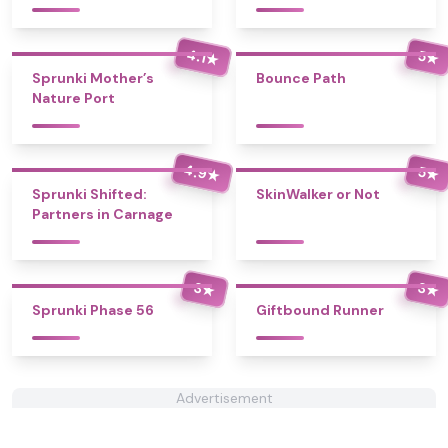
4.1
5
★
★
Sprunki Mother’s
Bounce Path
Nature Port
4.9
5
★
★
Sprunki Shifted:
SkinWalker or Not
Partners in Carnage
3
3
★
★
Sprunki Phase 56
Giftbound Runner
Advertisement