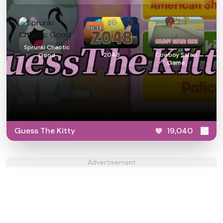
Sprunki Chaotic
2048
Cowboy Safari
Good
Game
Guess The Kitty
19,040
Advertisement