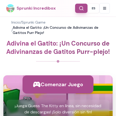
Sprunki Incredibox
ES
Select Langu
Inicio
/
Sprunki Game
Adivina el Gatito: ¡Un Concurso de Adivinanzas de
/
Gatitos Purr Plejo!
Adivina el Gatito: ¡Un Concurso de
Adivinanzas de Gatitos Purr-plejo!
Comenzar Juego
¡Juega Guess The Kitty en línea, sin necesidad
de descargas! ¡Solo diversión sin fin!