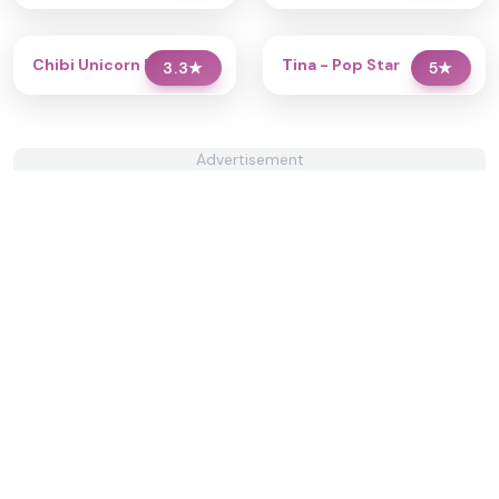
Chibi Unicorn Dress Up
Tina - Pop Star
3.3
★
5
★
Advertisement