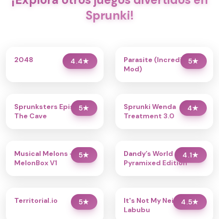
Sprunki!
2048
Parasite (Incredibox
4.4
★
5
★
Mod)
Sprunksters Episode 2:
Sprunki Wenda
5
★
4
★
The Cave
Treatment 3.0
Musical Melons –
Dandy’s World
5
★
4.1
★
MelonBox V1
Pyramixed Edition
Territorial.io
It's Not My Neighbor:
5
★
4.5
★
Labubu