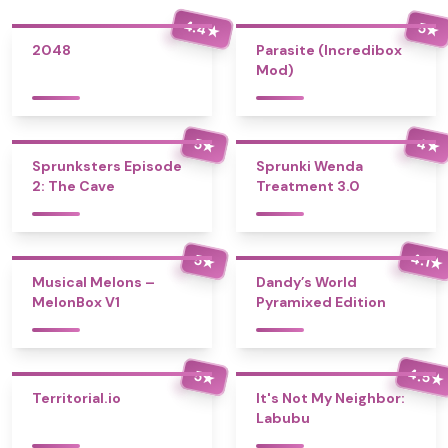
4.4
5
★
★
2048
Parasite (Incredibox
Mod)
4
5
★
★
Sprunksters Episode
Sprunki Wenda
2: The Cave
Treatment 3.0
4.1
5
★
★
Musical Melons –
Dandy’s World
MelonBox V1
Pyramixed Edition
4.5
5
★
★
Territorial.io
It's Not My Neighbor:
Labubu