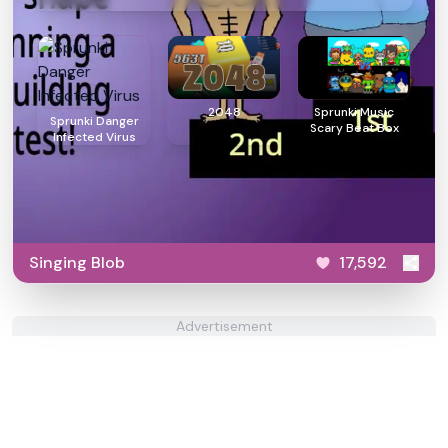
2048
Sprunki Music
Sprunki Danger
Scary Beat Box
Infected Virus
Singing Blob
17,592
Advertisement