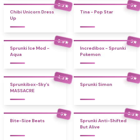
3.3
5
★
★
Chibi Unicorn Dress
Tina - Pop Star
Up
3.9
5
★
★
Sprunki Ice Mod -
Incredibox - Sprunki
Aqua
Pokemon
4.3
5
★
★
Sprunkibox-Sky’s
Sprunki Simon
MASSACRE
3.3
3
★
★
Bite-Size Beats
Sprunki Anti-Shifted
But Alive