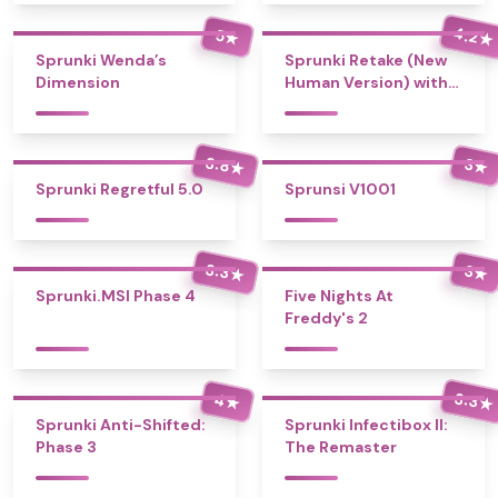
4.2
5
★
★
Sprunki Wenda’s
Sprunki Retake (New
Dimension
Human Version) with
Bonus
3.8
3
★
★
Sprunki Regretful 5.0
Sprunsi V1001
3.3
3
★
★
Sprunki.MSI Phase 4
Five Nights At
Freddy's 2
3.3
4
★
★
Sprunki Anti-Shifted:
Sprunki Infectibox II:
Phase 3
The Remaster