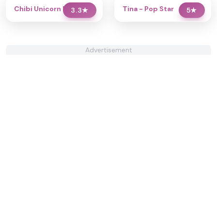
Chibi Unicorn Dress Up
Tina - Pop Star
3.3
★
5
★
Advertisement