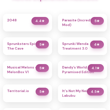
2048
Parasite (Incredibox
4.4
★
5
★
Mod)
Sprunksters Episode 2:
Sprunki Wenda
5
★
4
★
The Cave
Treatment 3.0
Musical Melons –
Dandy’s World
5
★
4.1
★
MelonBox V1
Pyramixed Edition
Territorial.io
It's Not My Neighbor:
5
★
4.5
★
Labubu