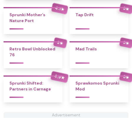
4.1
5
★
★
Sprunki Mother’s
Tap Drift
Nature Port
3
5
★
★
Retro Bowl Unblocked
Mad Trails
76
4.9
5
★
★
Sprunki Shifted:
Sprawkomos Sprunki
Partners in Carnage
Mod
Advertisement