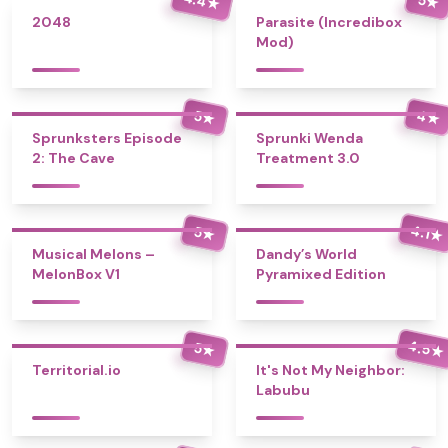
★
★
2048
Parasite (Incredibox
Mod)
4
5
★
★
Sprunksters Episode
Sprunki Wenda
2: The Cave
Treatment 3.0
4.1
5
★
★
Musical Melons –
Dandy’s World
MelonBox V1
Pyramixed Edition
4.5
5
★
★
Territorial.io
It's Not My Neighbor:
Labubu