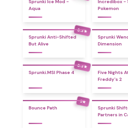
Sprunki Ice Mod -
Incredibox -
Aqua
Pokemon
3.3
★
Sprunki Anti-Shifted
Sprunki Wend
But Alive
Dimension
3.3
★
Sprunki.MSI Phase 4
Five Nights A
Freddy's 2
5
★
Bounce Path
Sprunki Shift
Partners in 