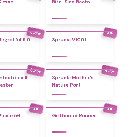
Simon
Bite-Size Beats
3.8
3
★
★
Regretful 5.0
Sprunsi V1001
3.3
4.1
★
★
nfectibox II:
Sprunki Mother’s
aster
Nature Port
3
3
★
★
Phase 56
Giftbound Runner