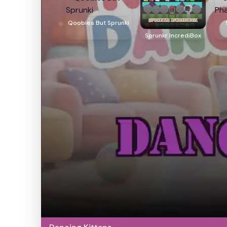
Qoobies But Sprunki
Sprunkr IncrediBox