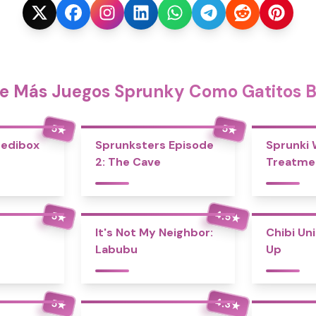
e Más Juegos Sprunky Como Gatitos Ba
5
5
★
★
redibox
Sprunksters Episode
Sprunki
2: The Cave
Treatme
4.5
5
★
★
It's Not My Neighbor:
Chibi Un
Labubu
Up
4.3
5
★
★