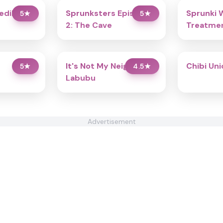
redibox
Sprunksters Episode
Sprunki 
5
★
5
★
2: The Cave
Treatmen
It's Not My Neighbor:
Chibi Un
5
★
4.5
★
Labubu
Advertisement