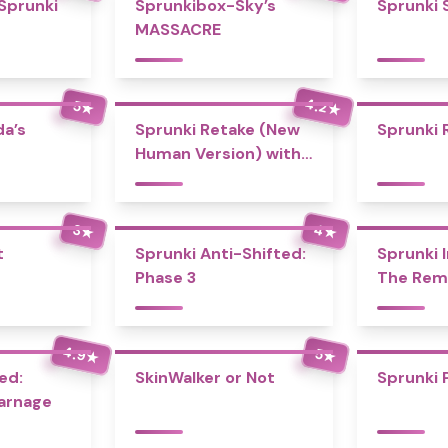
 Sprunki
Sprunkibox-Sky’s
Sprunki 
MASSACRE
4.2
5
★
★
a’s
Sprunki Retake (New
Sprunki 
Human Version) with
Bonus
4
3
★
★
t
Sprunki Anti-Shifted:
Sprunki I
Phase 3
The Rem
4.9
5
★
★
ed:
SkinWalker or Not
Sprunki 
Carnage