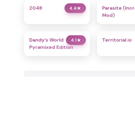
2048
Parasite (Inc
4.4
★
Mod)
Dandy’s World
Territorial.io
4.1
★
Pyramixed Edition