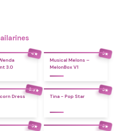
ilarines
4
5
★
★
 Wenda
Musical Melons –
nt 3.0
MelonBox V1
3.3
5
★
★
icorn Dress
Tina - Pop Star
5
3
★
★