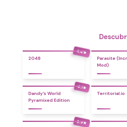
Descubr
4.4
★
2048
Parasite (Inc
Mod)
4.1
★
Dandy’s World
Territorial.io
Pyramixed Edition
3.9
★