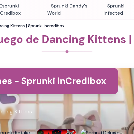
Esprunki
Sprunki Dandy's
Sprunki
nCredibox
World
Infected
cing Kittens | Sprunki Incredibox
uego de Dancing Kittens |
nes - Sprunki InCredibox
ncing Kittens