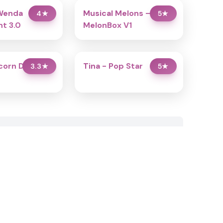
Wenda
Musical Melons –
4
★
5
★
t 3.0
MelonBox V1
icorn Dress Up
Tina - Pop Star
3.3
★
5
★