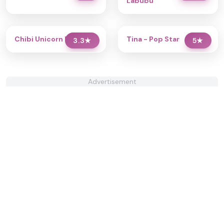
Labubu
Chibi Unicorn Dress Up
Tina - Pop Star
3.3
★
5
★
Advertisement