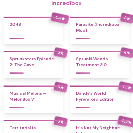
Incredibox
4.4
5
★
★
2048
Parasite (Incredibox
Mod)
4
5
★
★
Sprunksters Episode
Sprunki Wenda
2: The Cave
Treatment 3.0
4.1
5
★
★
Musical Melons –
Dandy’s World
MelonBox V1
Pyramixed Edition
4.5
5
★
★
Territorial.io
It's Not My Neighbor: