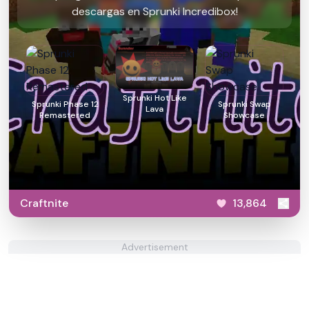
descargas en Sprunki Incredibox!
Sprunki Hot Like
Sprunki Phase 12
Sprunki Swap
Lava
Remastered
Showcase
Craftnite
13,864
Advertisement