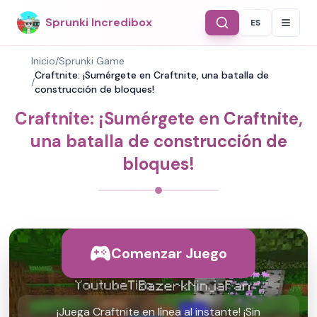
Sprunki Incredibox
ES
Select Langu
Inicio
/
Sprunki Game
Craftnite: ¡Sumérgete en Craftnite, una batalla de
/
construcción de bloques!
Craftnite: ¡Sumérgete en Craftnite,
una batalla de construcción de
bloques!
Comenzar Juego
¡Juega Craftnite en línea al instante! ¡Sin