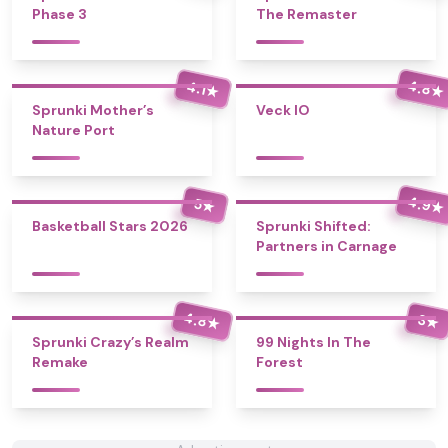
Phase 3
The Remaster
4.8
4.1
★
★
Sprunki Mother’s
Veck IO
Nature Port
4.9
5
★
★
Basketball Stars 2026
Sprunki Shifted:
Partners in Carnage
4.8
3
★
★
Sprunki Crazy’s Realm
99 Nights In The
Remake
Forest