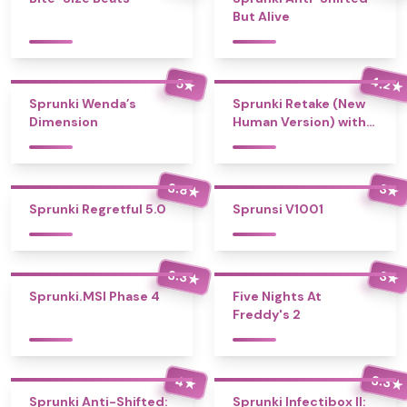
But Alive
4.2
5
★
★
Sprunki Wenda’s
Sprunki Retake (New
Dimension
Human Version) with
Bonus
3.8
3
★
★
Sprunki Regretful 5.0
Sprunsi V1001
3.3
3
★
★
Sprunki.MSI Phase 4
Five Nights At
Freddy's 2
3.3
4
★
★
Sprunki Anti-Shifted:
Sprunki Infectibox II: