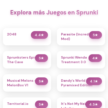
Explora más Juegos en Sprunki
2048
Parasite (Incredibox
4.4
★
5
★
Mod)
Sprunksters Episode 2:
Sprunki Wenda
5
★
4
★
The Cave
Treatment 3.0
Musical Melons –
Dandy’s World
5
★
4.1
★
MelonBox V1
Pyramixed Edition
Territorial.io
It's Not My Neighbor:
5
★
4.5
★