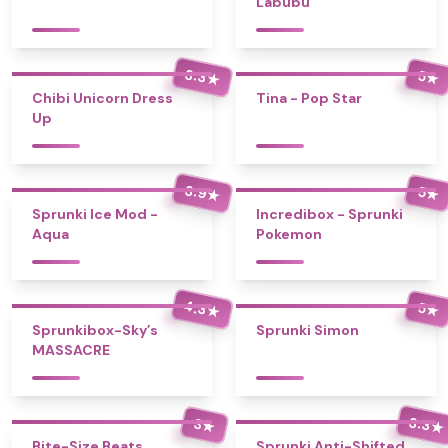
Labubu
3.3
5
★
★
Chibi Unicorn Dress
Tina - Pop Star
Up
3.9
5
★
★
Sprunki Ice Mod -
Incredibox - Sprunki
Aqua
Pokemon
4.3
5
★
★
Sprunkibox-Sky’s
Sprunki Simon
MASSACRE
3.3
3
★
★
Bite-Size Beats
Sprunki Anti-Shifted