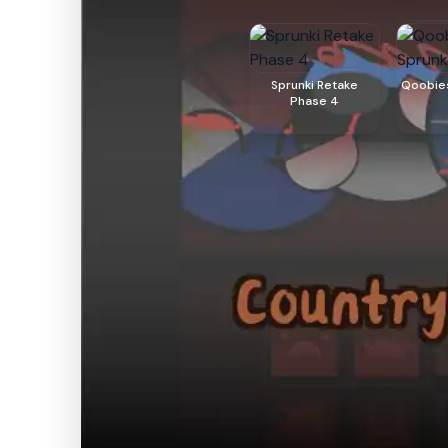
Sprunki Retake
Qoobies
Phase 4