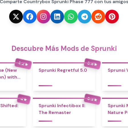
¡Comparte Countrybox Sprunki Phase 777 con tus amigos
Descubre Más Mods de Sprunki
4.2
3.8
★
★
ke (New
Sprunki Regretful 5.0
Sprunsi 
n) with
3.3
4
★
★
Shifted:
Sprunki Infectibox II:
Sprunki 
The Remaster
Nature P