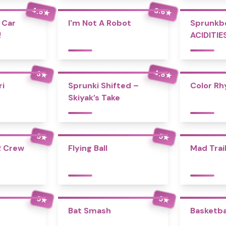
4.5
3.6
★
★
 Car
I'm Not A Robot
Sprunkb
!
ACIDITIE
4.8
3
★
★
i
Sprunki Shifted –
Color R
Skiyak’s Take
5
5
★
★
R Crew
Flying Ball
Mad Trai
5
5
★
★
Bat Smash
Basketba