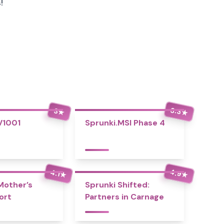
!
3.3
3
★
★
V1001
Sprunki.MSI Phase 4
4.9
4.1
★
★
Mother’s
Sprunki Shifted:
ort
Partners in Carnage