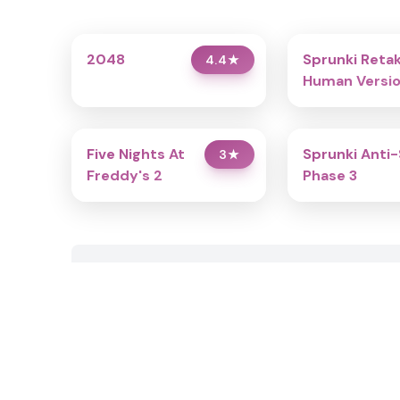
2048
Sprunki Reta
4.4
★
Human Versio
Bonus
Five Nights At
Sprunki Anti-
3
★
Freddy's 2
Phase 3