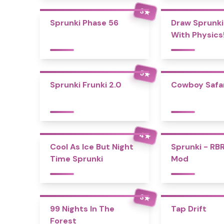
3
★
Sprunki Phase 56
Draw Sprunki
With Physics
5
★
Sprunki Frunki 2.0
Cowboy Safar
4
★
Cool As Ice But Night
Sprunki - RB
Time Sprunki
Mod
3
★
99 Nights In The
Tap Drift
Forest