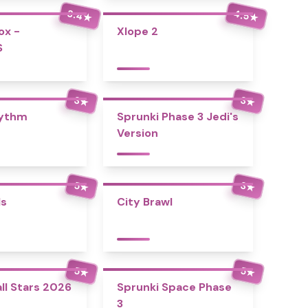
3.4
4.5
★
★
ox -
Xlope 2
S
3
3
★
★
hythm
Sprunki Phase 3 Jedi's
Version
5
3
★
★
ls
City Brawl
5
5
★
★
ll Stars 2026
Sprunki Space Phase
3