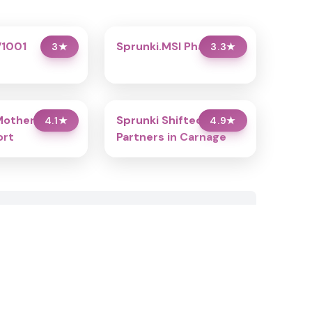
V1001
Sprunki.MSI Phase 4
3
★
3.3
★
Mother’s
Sprunki Shifted:
4.1
★
4.9
★
ort
Partners in Carnage