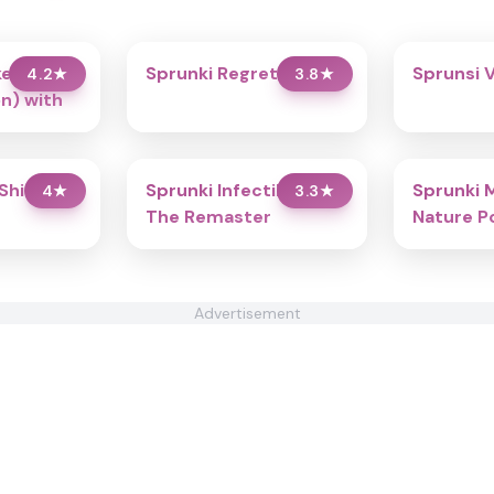
ke (New
Sprunki Regretful 5.0
Sprunsi 
4.2
★
3.8
★
n) with
Shifted:
Sprunki Infectibox II:
Sprunki 
4
★
3.3
★
The Remaster
Nature P
Advertisement