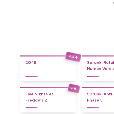
4.4
★
2048
Sprunki Reta
Human Versio
Bonus
3
★
Five Nights At
Sprunki Anti-
Freddy's 2
Phase 3