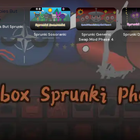
 But Sprunki
Sprunki Sosoranki
Sprunki Generic
Sprunki 
Swap Mod Phase 4