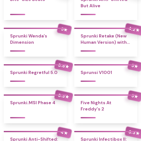
But Alive
4.2
5
★
★
Sprunki Wenda’s
Sprunki Retake (New
Dimension
Human Version) with
Bonus
3.8
3
★
★
Sprunki Regretful 5.0
Sprunsi V1001
3.3
3
★
★
Sprunki.MSI Phase 4
Five Nights At
Freddy's 2
3.3
4
★
★
Sprunki Anti-Shifted:
Sprunki Infectibox II: