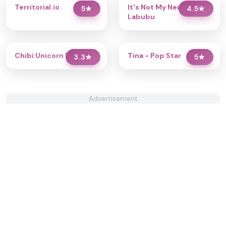
Territorial.io
It's Not My Neighbor:
5
★
4.5
★
Labubu
Chibi Unicorn Dress Up
Tina - Pop Star
3.3
★
5
★
Advertisement