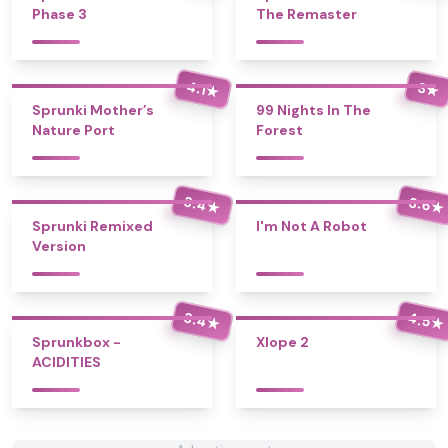
Phase 3
The Remaster
4.1
3
★
★
Sprunki Mother’s
99 Nights In The
Nature Port
Forest
3.4
3.6
★
★
Sprunki Remixed
I'm Not A Robot
Version
3.4
4.5
★
★
Sprunkbox -
Xlope 2
ACIDITIES