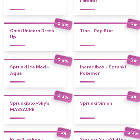
Labubu
3.3
5
★
★
Chibi Unicorn Dress
Tina - Pop Star
Up
3.9
5
★
★
Sprunki Ice Mod -
Incredibox - Sprunki
Aqua
Pokemon
4.3
5
★
★
Sprunkibox-Sky’s
Sprunki Simon
MASSACRE
3.3
3
★
★
Bite-Size Beats
Sprunki Anti-Shifted