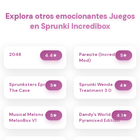
Explora otros emocionantes Juegos
en Sprunki Incredibox
2048
Parasite (Incredibox
4.4
★
5
★
Mod)
Sprunksters Episode 2:
Sprunki Wenda
5
★
4
★
The Cave
Treatment 3.0
Musical Melons –
Dandy’s World
5
★
4.1
★
MelonBox V1
Pyramixed Edition