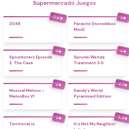
Supermercado Juegos
4.4
5
★
★
2048
Parasite (Incredibox
Mod)
4
5
★
★
Sprunksters Episode
Sprunki Wenda
2: The Cave
Treatment 3.0
4.1
5
★
★
Musical Melons –
Dandy’s World
MelonBox V1
Pyramixed Edition
4.5
5
★
★
Territorial.io
It's Not My Neighbor: