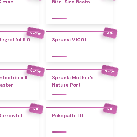
Simon
Bite-Size Beats
3.8
3
★
★
Regretful 5.0
Sprunsi V1001
3.3
4.1
★
★
nfectibox II:
Sprunki Mother’s
aster
Nature Port
5
5
★
★
Sorrowful
Pokepath TD