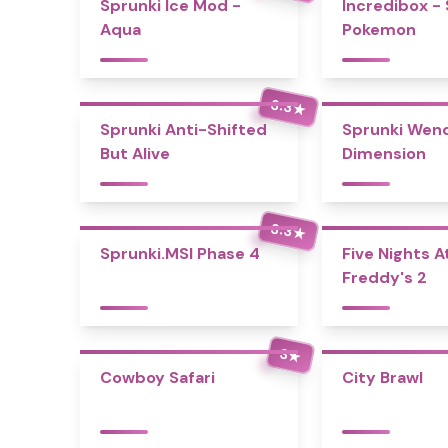
Sprunki Ice Mod -
Incredibox -
Aqua
Pokemon
3.3
★
Sprunki Anti-Shifted
Sprunki Wend
But Alive
Dimension
3.3
★
Sprunki.MSI Phase 4
Five Nights A
Freddy's 2
3
★
Cowboy Safari
City Brawl