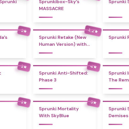
 Sprunki
Sprunkibox-Sky’s
Sprunki 
MASSACRE
4.2
5
★
★
a’s
Sprunki Retake (New
Sprunki 
Human Version) with
Bonus
4
3
★
★
t
Sprunki Anti-Shifted:
Sprunki I
Phase 3
The Rem
3
5
★
★
Sprunki Mortality
Sprunki 
With SkyBlue
Demises