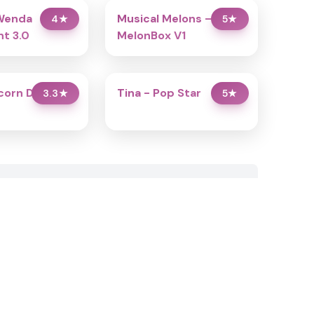
Wenda
Musical Melons –
4
★
5
★
t 3.0
MelonBox V1
icorn Dress Up
Tina - Pop Star
3.3
★
5
★