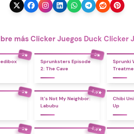
bre más Clicker Juegos Duck Clicker 
5
5
★
★
redibox
Sprunksters Episode
Sprunki
2: The Cave
Treatme
4.5
5
★
★
It's Not My Neighbor:
Chibi Un
Labubu
Up
4.3
5
★
★