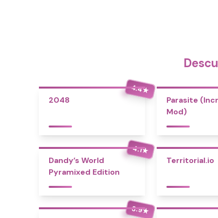
Descu
4.4
★
2048
Parasite (Inc
Mod)
4.1
★
Dandy’s World
Territorial.io
Pyramixed Edition
3.9
★