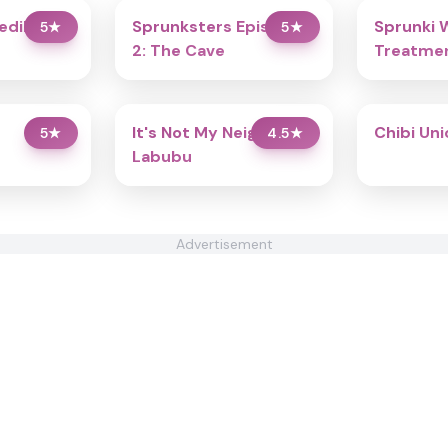
redibox
Sprunksters Episode
Sprunki 
5
★
5
★
2: The Cave
Treatmen
It's Not My Neighbor:
Chibi Un
5
★
4.5
★
Labubu
Advertisement