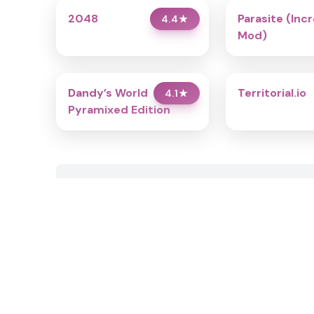
2048
Parasite (Inc
4.4
★
Mod)
Dandy’s World
Territorial.io
4.1
★
Pyramixed Edition