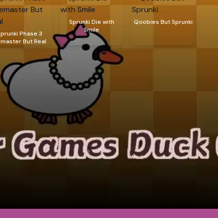
Sprunki Die with
Qoobies But Sprunki
Smile
Sprunki Phase 3
master But Real