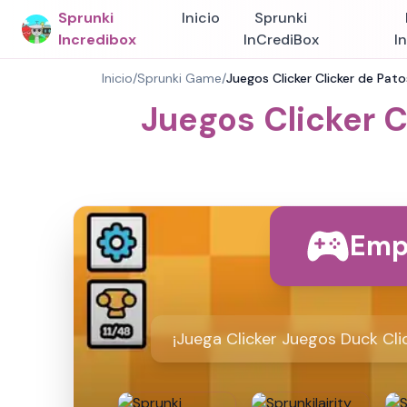
Sprunki
Inicio
Sprunki
Incredibox
InCrediBox
I
Inicio
/
Sprunki Game
/
Juegos Clicker Clicker de Patos
Juegos Clicker Cl
Emp
¡Juega Clicker Juegos Duck Clic