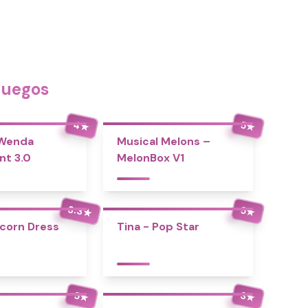
Juegos
4
5
★
★
 Wenda
Musical Melons –
nt 3.0
MelonBox V1
3.3
5
★
★
icorn Dress
Tina - Pop Star
5
3
★
★