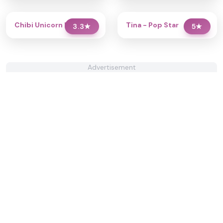
Chibi Unicorn Dress Up
Tina - Pop Star
3.3
★
5
★
Advertisement