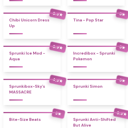
3.3
5
★
★
Chibi Unicorn Dress
Tina - Pop Star
Up
3.9
5
★
★
Sprunki Ice Mod -
Incredibox - Sprunki
Aqua
Pokemon
4.3
5
★
★
Sprunkibox-Sky’s
Sprunki Simon
MASSACRE
3.3
3
★
★
Bite-Size Beats
Sprunki Anti-Shifted
But Alive