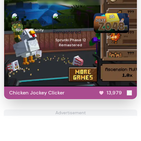
Sprunkedlairity
2048
Sprunki Phase 12
Remastered
Chicken Jockey Clicker
13,979
Advertisement