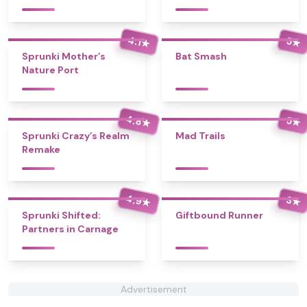
4.1
5
★
★
Sprunki Mother’s
Bat Smash
Nature Port
4.8
5
★
★
Sprunki Crazy’s Realm
Mad Trails
Remake
4.9
3
★
★
Sprunki Shifted:
Giftbound Runner
Partners in Carnage
Advertisement