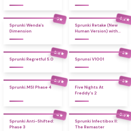
4.2
5
★
★
Sprunki Wenda’s
Sprunki Retake (New
Dimension
Human Version) with
Bonus
3.8
3
★
★
Sprunki Regretful 5.0
Sprunsi V1001
3.3
3
★
★
Sprunki.MSI Phase 4
Five Nights At
Freddy's 2
3.3
4
★
★
Sprunki Anti-Shifted:
Sprunki Infectibox II:
Phase 3
The Remaster