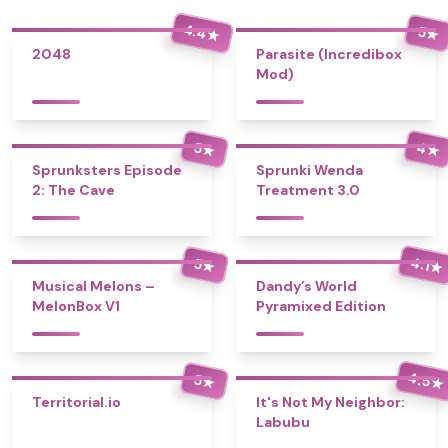
4.4
5
★
★
2048
Parasite (Incredibox
Mod)
4
5
★
★
Sprunksters Episode
Sprunki Wenda
2: The Cave
Treatment 3.0
4.1
5
★
★
Musical Melons –
Dandy’s World
MelonBox V1
Pyramixed Edition
4.5
5
★
★
Territorial.io
It's Not My Neighbor:
Labubu