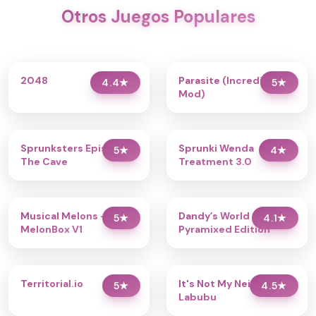
Otros Juegos Populares
2048
Parasite (Incredibox
4.4
★
5
★
Mod)
Sprunksters Episode 2:
Sprunki Wenda
5
★
4
★
The Cave
Treatment 3.0
Musical Melons –
Dandy’s World
5
★
4.1
★
MelonBox V1
Pyramixed Edition
Territorial.io
It's Not My Neighbor:
5
★
4.5
★
Labubu