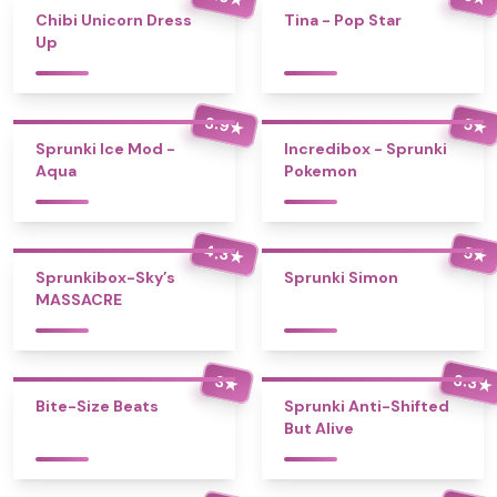
Chibi Unicorn Dress
Tina - Pop Star
Up
3.9
5
★
★
Sprunki Ice Mod -
Incredibox - Sprunki
Aqua
Pokemon
4.3
5
★
★
Sprunkibox-Sky’s
Sprunki Simon
MASSACRE
3.3
3
★
★
Bite-Size Beats
Sprunki Anti-Shifted
But Alive