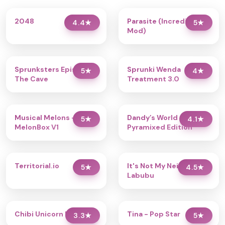
2048
Parasite (Incredibox
4.4
★
5
★
Mod)
Sprunksters Episode 2:
Sprunki Wenda
5
★
4
★
The Cave
Treatment 3.0
Musical Melons –
Dandy’s World
5
★
4.1
★
MelonBox V1
Pyramixed Edition
Territorial.io
It's Not My Neighbor:
5
★
4.5
★
Labubu
Chibi Unicorn Dress Up
Tina - Pop Star
3.3
★
5
★