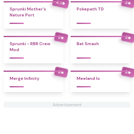
4.1
5
★
★
Sprunki Mother’s
Pokepath TD
Nature Port
5
5
★
★
Sprunki - RBR Crew
Bat Smash
Mod
5
5
★
★
Merge Infinity
Meeland Io
Advertisement