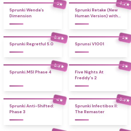
4.2
5
★
★
Sprunki Wenda’s
Sprunki Retake (New
Dimension
Human Version) with
Bonus
3.8
3
★
★
Sprunki Regretful 5.0
Sprunsi V1001
3.3
3
★
★
Sprunki.MSI Phase 4
Five Nights At
Freddy's 2
3.3
4
★
★
Sprunki Anti-Shifted:
Sprunki Infectibox II:
Phase 3
The Remaster