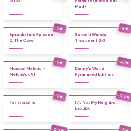
2048
Parasite (Incredibox
Mod)
4
5
★
★
Sprunksters Episode
Sprunki Wenda
2: The Cave
Treatment 3.0
4.1
5
★
★
Musical Melons –
Dandy’s World
MelonBox V1
Pyramixed Edition
4.5
5
★
★
Territorial.io
It's Not My Neighbor:
Labubu
3.3
5
★
★