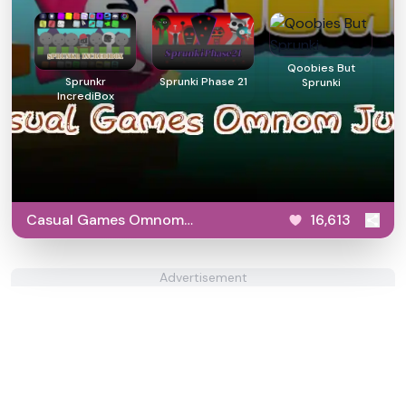
Qoobies But
Sprunkr
Sprunki Phase 21
Sprunki
IncrediBox
Casual Games Omnom
16,613
Jump
Advertisement