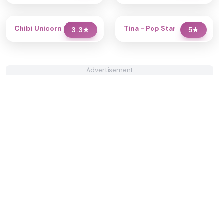
Chibi Unicorn Dress Up
Tina - Pop Star
3.3
★
5
★
Advertisement