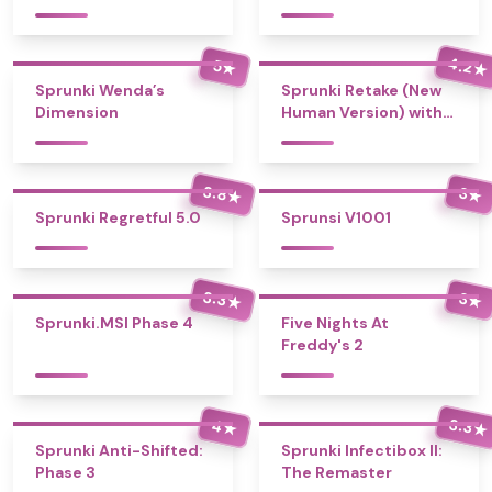
4.2
5
★
★
Sprunki Wenda’s
Sprunki Retake (New
Dimension
Human Version) with
Bonus
3.8
3
★
★
Sprunki Regretful 5.0
Sprunsi V1001
3.3
3
★
★
Sprunki.MSI Phase 4
Five Nights At
Freddy's 2
3.3
4
★
★
Sprunki Anti-Shifted:
Sprunki Infectibox II:
Phase 3
The Remaster