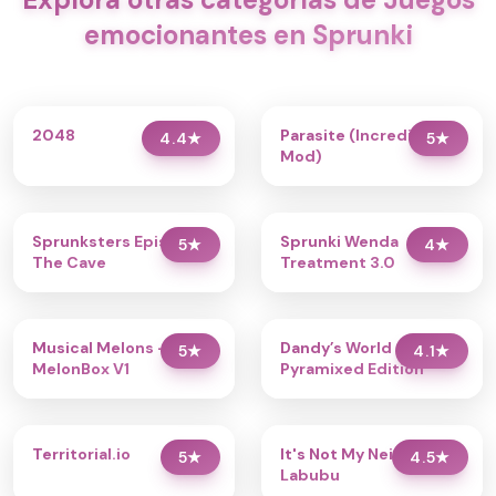
emocionantes en Sprunki
2048
Parasite (Incredibox
4.4
★
5
★
Mod)
Sprunksters Episode 2:
Sprunki Wenda
5
★
4
★
The Cave
Treatment 3.0
Musical Melons –
Dandy’s World
5
★
4.1
★
MelonBox V1
Pyramixed Edition
Territorial.io
It's Not My Neighbor:
5
★
4.5
★
Labubu