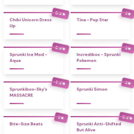
3.3
5
★
★
Chibi Unicorn Dress
Tina - Pop Star
Up
3.9
5
★
★
Sprunki Ice Mod -
Incredibox - Sprunki
Aqua
Pokemon
4.3
5
★
★
Sprunkibox-Sky’s
Sprunki Simon
MASSACRE
3.3
3
★
★
Bite-Size Beats
Sprunki Anti-Shifted
But Alive