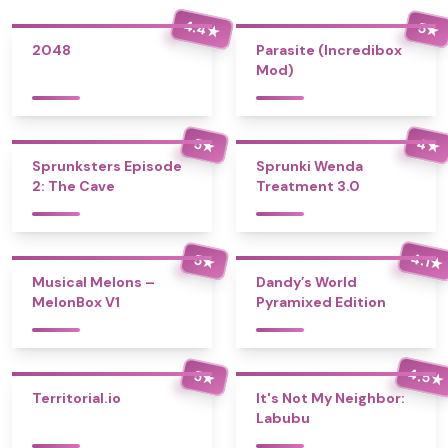
4.4
5
★
★
2048
Parasite (Incredibox
Mod)
4
5
★
★
Sprunksters Episode
Sprunki Wenda
2: The Cave
Treatment 3.0
4.1
5
★
★
Musical Melons –
Dandy’s World
MelonBox V1
Pyramixed Edition
4.5
5
★
★
Territorial.io
It's Not My Neighbor:
Labubu