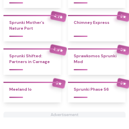
4.1
3
★
★
Sprunki Mother’s
Chimney Express
Nature Port
4.9
5
★
★
Sprunki Shifted:
Sprawkomos Sprunki
Partners in Carnage
Mod
5
3
★
★
Meeland Io
Sprunki Phase 56
Advertisement