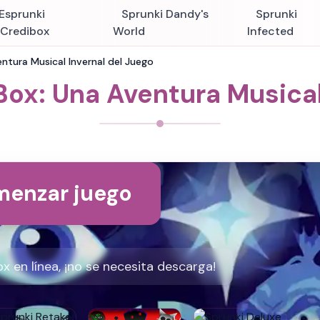
Esprunki
Sprunki Dandy's
Sprunki
nCredibox
World
Infected
entura Musical Invernal del Juego
Box: Una Aventura Musical
enzar juego
x en línea, ¡no se necesita descarga!