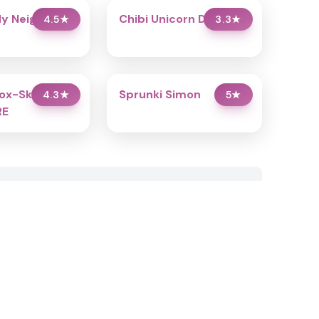
My Neighbor:
Chibi Unicorn Dress Up
4.5
★
3.3
★
ox-Sky’s
Sprunki Simon
4.3
★
5
★
RE