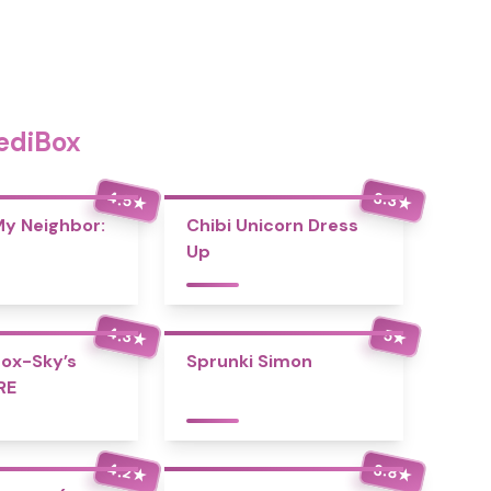
ediBox
4.5
3.3
★
★
 My Neighbor:
Chibi Unicorn Dress
Up
4.3
5
★
★
ox-Sky’s
Sprunki Simon
RE
4.2
3.8
★
★