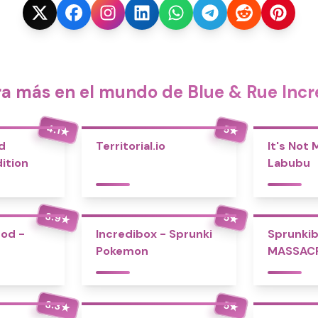
ra más en el mundo de Blue & Rue Incr
4.1
5
★
★
d
Territorial.io
It's Not
ition
Labubu
3.9
5
★
★
Mod -
Incredibox - Sprunki
Sprunkib
Pokemon
MASSAC
3.3
5
★
★