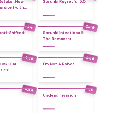
Retake (New
Sprunki Regretful 5.0
rsion) with
3.3
4
★
★
Anti-Shifted:
Sprunki Infectibox II:
The Remaster
4.5
3.6
★
★
unki Car
I'm Not A Robot
sics!
4.5
5
★
★
Undead Invasion