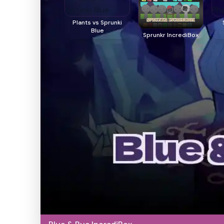
Plants vs Sprunki
Blue
Sprunkr IncrediBox