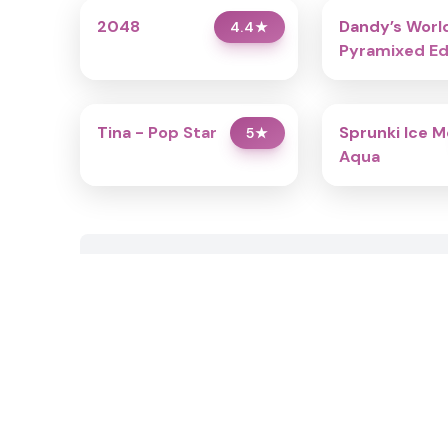
2048
Dandy’s Worl
4.4
★
Pyramixed Ed
Tina - Pop Star
Sprunki Ice M
5
★
Aqua