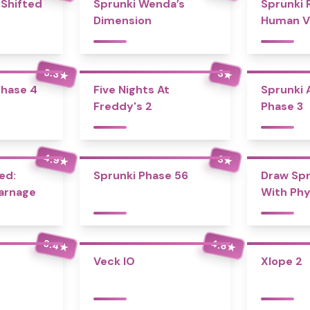
-Shifted
Sprunki Wenda’s
Sprunki 
Dimension
Human Ve
Bonus
3.3
3
★
★
Phase 4
Five Nights At
Sprunki 
Freddy's 2
Phase 3
4.9
3
★
★
ed:
Sprunki Phase 56
Draw Spr
Carnage
With Phy
3.4
4.8
★
★
Veck IO
Xlope 2