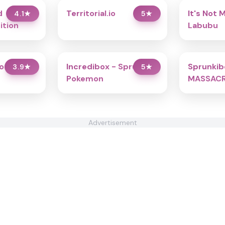
d
Territorial.io
It's Not 
4.1
★
5
★
ition
Labubu
od -
Incredibox - Sprunki
Sprunkib
3.9
★
5
★
Pokemon
MASSAC
Advertisement