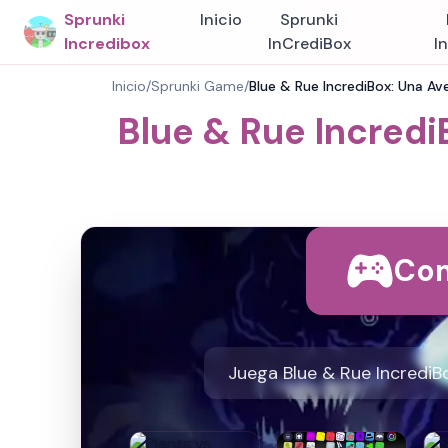
Sprunki
Inicio
Sprunki
Incredibox
InCrediBox
I
Inicio
/
Sprunki Game
/
Blue & Rue IncrediBox: Una Av
Blue & Rue Incredi
Com
Juega Blue & Rue IncrediBo