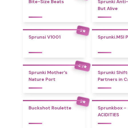
Bite-Size Beats
Sprunki Anti
But Alive
3
★
Sprunsi V1001
Sprunki.MSI 
4.1
★
Sprunki Mother’s
Sprunki Shift
Nature Port
Partners in 
5
★
Buckshot Roulette
Sprunkbox -
ACIDITIES