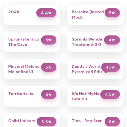
2048
Parasite (Incredibox
4.4
★
5
★
Mod)
Sprunksters Episode 2:
Sprunki Wenda
5
★
4
★
The Cave
Treatment 3.0
Musical Melons –
Dandy’s World
5
★
4.1
★
MelonBox V1
Pyramixed Edition
Territorial.io
It's Not My Neighbor:
5
★
4.5
★
Labubu
Chibi Unicorn Dress Up
Tina - Pop Star
3.3
★
5
★