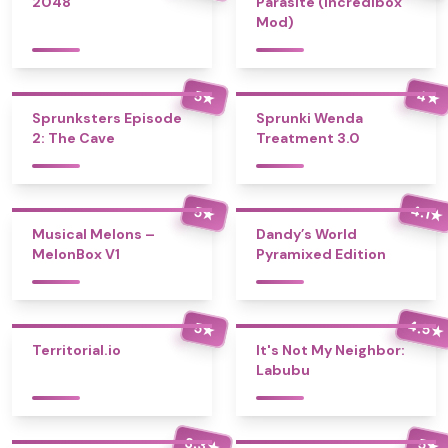
2048
Parasite (Incredibox
Mod)
4
5
★
★
Sprunksters Episode
Sprunki Wenda
2: The Cave
Treatment 3.0
4.1
5
★
★
Musical Melons –
Dandy’s World
MelonBox V1
Pyramixed Edition
4.5
5
★
★
Territorial.io
It's Not My Neighbor:
Labubu
3.3
5
★
★