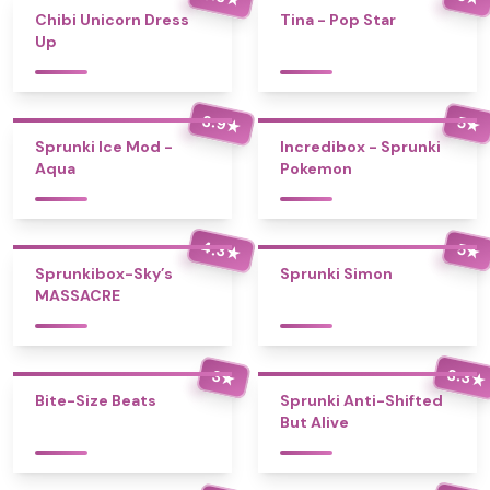
Chibi Unicorn Dress
Tina - Pop Star
Up
3.9
5
★
★
Sprunki Ice Mod -
Incredibox - Sprunki
Aqua
Pokemon
4.3
5
★
★
Sprunkibox-Sky’s
Sprunki Simon
MASSACRE
3.3
3
★
★
Bite-Size Beats
Sprunki Anti-Shifted
But Alive