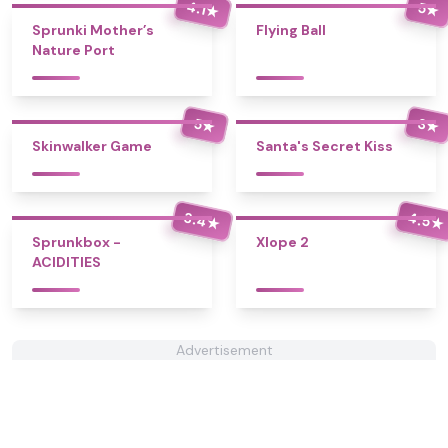
4.1
5
★
★
Sprunki Mother’s
Flying Ball
Nature Port
5
3
★
★
Skinwalker Game
Santa's Secret Kiss
3.4
4.5
★
★
Sprunkbox -
Xlope 2
ACIDITIES
Advertisement