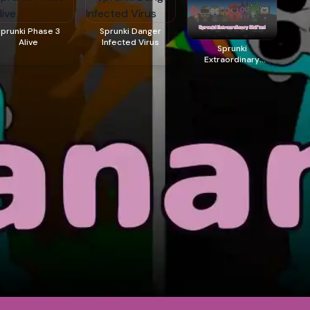
Sprunki Phase 3
Sprunki Danger
Alive
Infected Virus
Sprunki
Extraordinary
Shifted