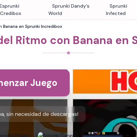
Esprunki
Sprunki Dandy's
Sprunki
nCredibox
World
Infected
n Banana en Sprunki Incredibox
del Ritmo con Banana en 
enzar Juego
ea, sin necesidad de descargas!