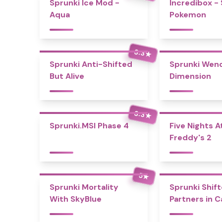
Sprunki Ice Mod -
Incredibox -
Aqua
Pokemon
3.3
★
Sprunki Anti-Shifted
Sprunki Wend
But Alive
Dimension
3.3
★
Sprunki.MSI Phase 4
Five Nights A
Freddy's 2
5
★
Sprunki Mortality
Sprunki Shift
With SkyBlue
Partners in 