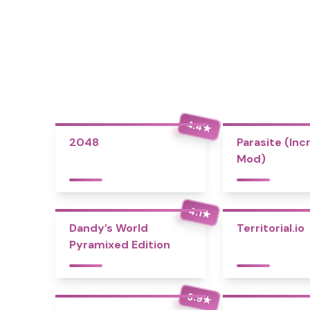
4.4
★
2048
Parasite (Inc
Mod)
4.1
★
Dandy’s World
Territorial.io
Pyramixed Edition
3.9
★