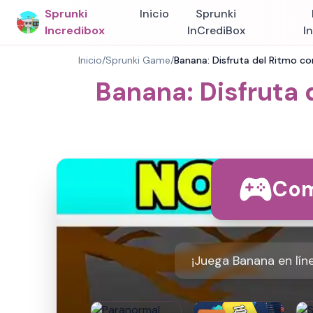
Sprunki
Inicio
Sprunki
Incredibox
InCrediBox
I
Inicio
/
Sprunki Game
/
Banana: Disfruta del Ritmo co
Banana: Disfruta 
Com
¡Juega Banana en lín