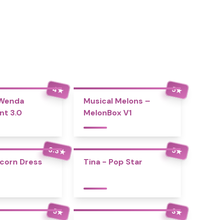
4
5
★
★
 Wenda
Musical Melons –
nt 3.0
MelonBox V1
3.3
5
★
★
icorn Dress
Tina - Pop Star
5
3
★
★