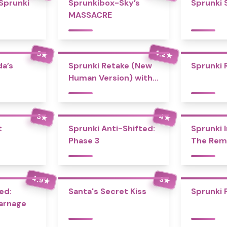
 Sprunki
Sprunkibox-Sky’s
Sprunki 
MASSACRE
4.2
5
★
★
a’s
Sprunki Retake (New
Sprunki 
Human Version) with
Bonus
4
3
★
★
t
Sprunki Anti-Shifted:
Sprunki I
Phase 3
The Rem
4.9
3
★
★
ed:
Santa's Secret Kiss
Sprunki 
Carnage