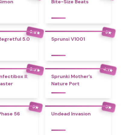
Simon
Bite-Size Beats
3.8
3
★
★
Regretful 5.0
Sprunsi V1001
3.3
4.1
★
★
nfectibox II:
Sprunki Mother’s
aster
Nature Port
3
5
★
★
Phase 56
Undead Invasion