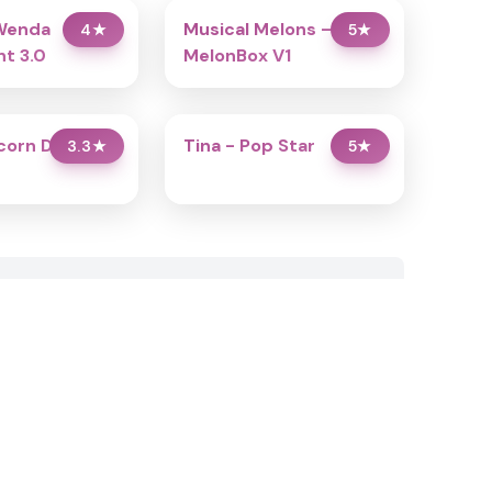
Wenda
Musical Melons –
4
★
5
★
t 3.0
MelonBox V1
icorn Dress Up
Tina - Pop Star
3.3
★
5
★