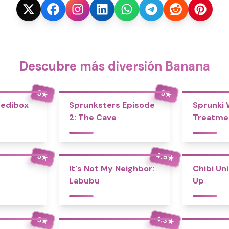
Descubre más diversión Banana
5
5
★
★
redibox
Sprunksters Episode
Sprunki
2: The Cave
Treatme
4.5
5
★
★
It's Not My Neighbor:
Chibi Un
Labubu
Up
4.3
5
★
★