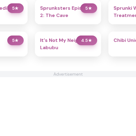
redibox
Sprunksters Episode
Sprunki 
5
★
5
★
2: The Cave
Treatmen
It's Not My Neighbor:
Chibi Un
5
★
4.5
★
Labubu
Advertisement