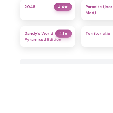
2048
Parasite (Inc
4.4
★
Mod)
Dandy’s World
Territorial.io
4.1
★
Pyramixed Edition