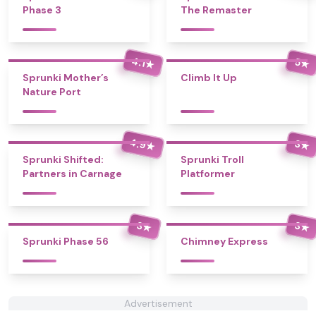
Phase 3
The Remaster
4.1
5
★
★
Sprunki Mother’s
Climb It Up
Nature Port
4.9
3
★
★
Sprunki Shifted:
Sprunki Troll
Partners in Carnage
Platformer
3
3
★
★
Sprunki Phase 56
Chimney Express
Advertisement