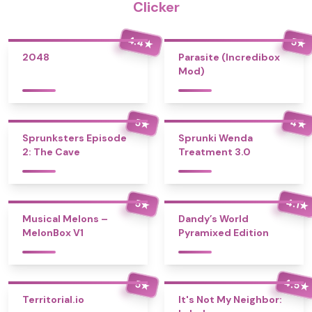
Clicker
4.4
5
★
★
2048
Parasite (Incredibox
Mod)
4
5
★
★
Sprunksters Episode
Sprunki Wenda
2: The Cave
Treatment 3.0
4.1
5
★
★
Musical Melons –
Dandy’s World
MelonBox V1
Pyramixed Edition
4.5
5
★
★
Territorial.io
It's Not My Neighbor: