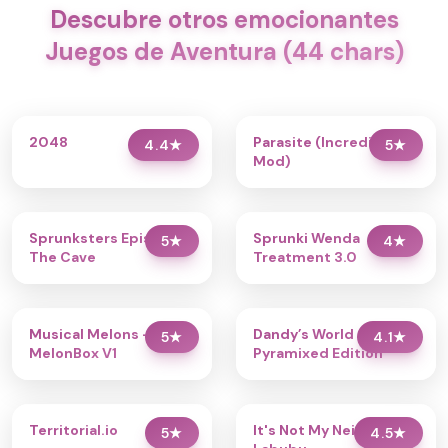
Descubre otros emocionantes
Juegos de Aventura (44 chars)
2048
Parasite (Incredibox
4.4
★
5
★
Mod)
Sprunksters Episode 2:
Sprunki Wenda
5
★
4
★
The Cave
Treatment 3.0
Musical Melons –
Dandy’s World
5
★
4.1
★
MelonBox V1
Pyramixed Edition
Territorial.io
It's Not My Neighbor:
5
★
4.5
★