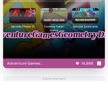
Sprunki Phase 21
Cowboy Safari
Sprunki Sosoranki
Game
Adventure Games
14,888
Geometry Dash
Advertisement