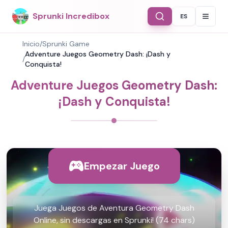
Sprunki Incredibox
ES
Select Langu
Inicio
/
Sprunki Game
Adventure Juegos Geometry Dash: ¡Dash y
/
Conquista!
Adventure Juegos Geometry Dash:
¡Dash y Conquista!
Empezar Juego
Juega Juegos de Aventura Geometry Dash
Online, sin descargas en Sprunki! (74 chars)