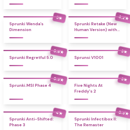
4.2
5
★
★
Sprunki Wenda’s
Sprunki Retake (New
Dimension
Human Version) with
Bonus
3.8
3
★
★
Sprunki Regretful 5.0
Sprunsi V1001
3.3
3
★
★
Sprunki.MSI Phase 4
Five Nights At
Freddy's 2
3.3
4
★
★
Sprunki Anti-Shifted:
Sprunki Infectibox II:
Phase 3
The Remaster