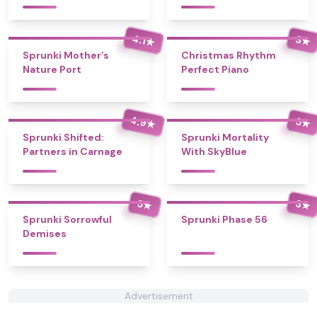
4.1
3
★
★
Sprunki Mother’s
Christmas Rhythm
Nature Port
Perfect Piano
4.9
5
★
★
Sprunki Shifted:
Sprunki Mortality
Partners in Carnage
With SkyBlue
5
3
★
★
Sprunki Sorrowful
Sprunki Phase 56
Demises
Advertisement