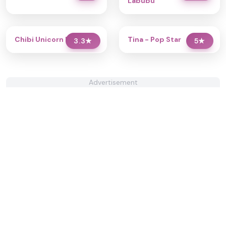
Labubu
Chibi Unicorn Dress Up
Tina - Pop Star
3.3
★
5
★
Advertisement