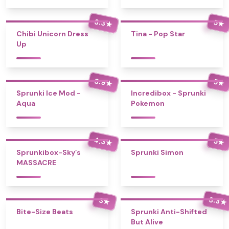
3.3
5
★
★
Chibi Unicorn Dress
Tina - Pop Star
Up
3.9
5
★
★
Sprunki Ice Mod -
Incredibox - Sprunki
Aqua
Pokemon
4.3
5
★
★
Sprunkibox-Sky’s
Sprunki Simon
MASSACRE
3.3
3
★
★
Bite-Size Beats
Sprunki Anti-Shifted
But Alive