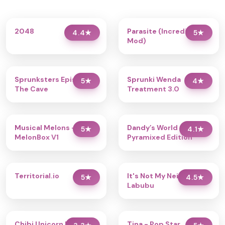
2048
Parasite (Incredibox
4.4
★
5
★
Mod)
Sprunksters Episode 2:
Sprunki Wenda
5
★
4
★
The Cave
Treatment 3.0
Musical Melons –
Dandy’s World
5
★
4.1
★
MelonBox V1
Pyramixed Edition
Territorial.io
It's Not My Neighbor:
5
★
4.5
★
Labubu
Chibi Unicorn Dress Up
Tina - Pop Star