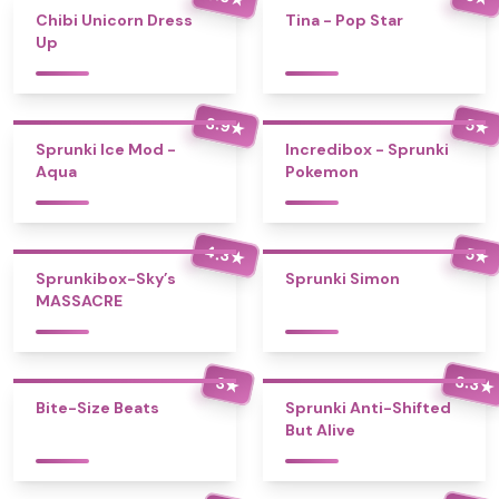
Chibi Unicorn Dress
Tina - Pop Star
Up
3.9
5
★
★
Sprunki Ice Mod -
Incredibox - Sprunki
Aqua
Pokemon
4.3
5
★
★
Sprunkibox-Sky’s
Sprunki Simon
MASSACRE
3.3
3
★
★
Bite-Size Beats
Sprunki Anti-Shifted
But Alive