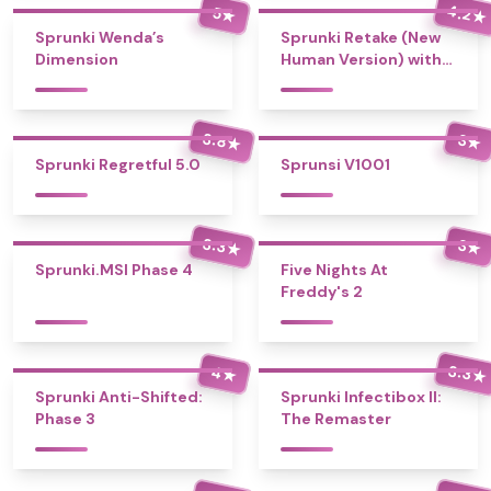
4.2
5
★
★
Sprunki Wenda’s
Sprunki Retake (New
Dimension
Human Version) with
Bonus
3.8
3
★
★
Sprunki Regretful 5.0
Sprunsi V1001
3.3
3
★
★
Sprunki.MSI Phase 4
Five Nights At
Freddy's 2
3.3
4
★
★
Sprunki Anti-Shifted:
Sprunki Infectibox II:
Phase 3
The Remaster