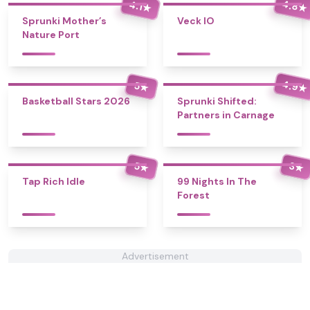
4.8
4.1
★
★
Sprunki Mother’s
Veck IO
Nature Port
4.9
5
★
★
Basketball Stars 2026
Sprunki Shifted:
Partners in Carnage
5
3
★
★
Tap Rich Idle
99 Nights In The
Forest
Advertisement