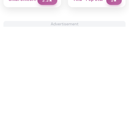
3.3
★
5
★
Advertisement