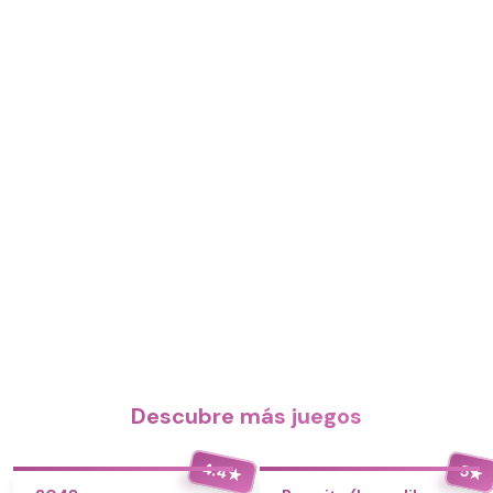
Descubre más juegos
4.4
5
★
★