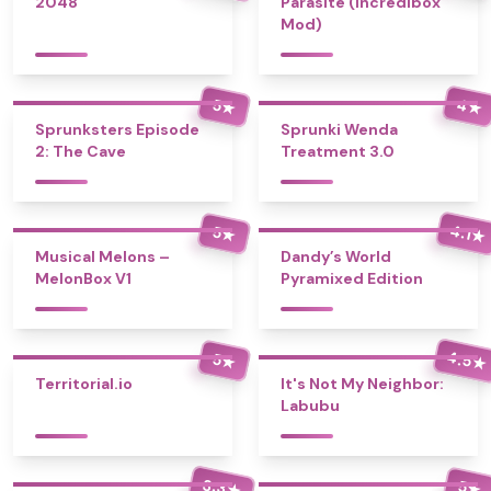
2048
Parasite (Incredibox
Mod)
4
5
★
★
Sprunksters Episode
Sprunki Wenda
2: The Cave
Treatment 3.0
4.1
5
★
★
Musical Melons –
Dandy’s World
MelonBox V1
Pyramixed Edition
4.5
5
★
★
Territorial.io
It's Not My Neighbor:
Labubu
3.3
5
★
★