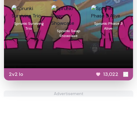
Sprunki Surviving
Sprunki Phase 3
Trio
Alive
Sprunki Swap
Showcase
2v2 Io
13,022
Advertisement