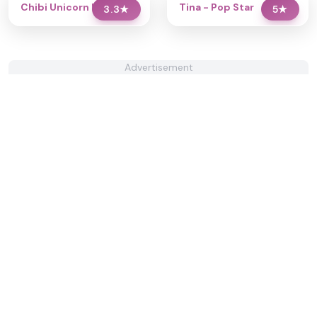
Chibi Unicorn Dress Up
Tina - Pop Star
3.3
★
5
★
Advertisement