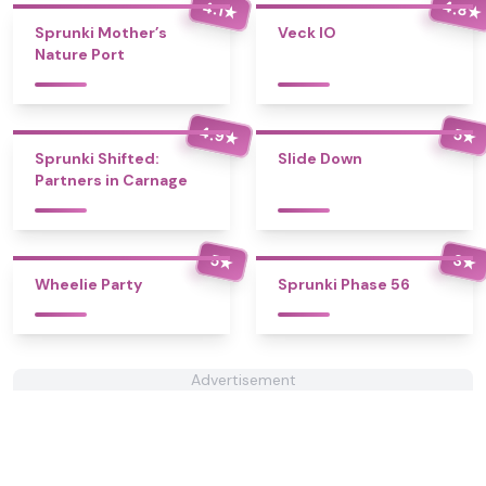
4.8
4.1
★
★
Sprunki Mother’s
Veck IO
Nature Port
4.9
5
★
★
Sprunki Shifted:
Slide Down
Partners in Carnage
5
3
★
★
Wheelie Party
Sprunki Phase 56
Advertisement