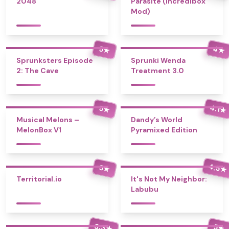
2048
Parasite (Incredibox
Mod)
4
5
★
★
Sprunksters Episode
Sprunki Wenda
2: The Cave
Treatment 3.0
4.1
5
★
★
Musical Melons –
Dandy’s World
MelonBox V1
Pyramixed Edition
4.5
5
★
★
Territorial.io
It's Not My Neighbor:
Labubu
3.3
5
★
★