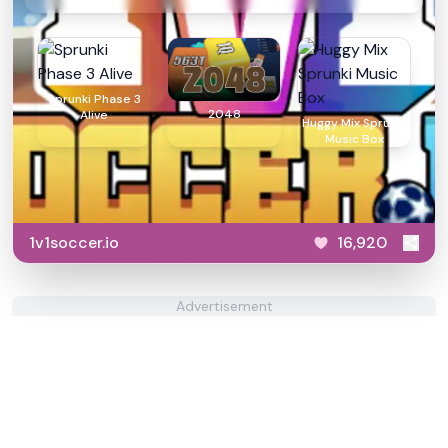
Sprunki Phase 3
2048
Alive
Huggy Mix Sprunki
Music Box
1v1soccer.io
16,920
Advertisement