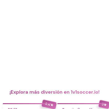
¡Explora más diversión en 1v1soccer.io!
4.4
5
★
★