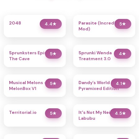
2048
Parasite (Incredibox
4.4
★
5
★
Mod)
Sprunksters Episode 2:
Sprunki Wenda
5
★
4
★
The Cave
Treatment 3.0
Musical Melons –
Dandy’s World
5
★
4.1
★
MelonBox V1
Pyramixed Edition
Territorial.io
It's Not My Neighbor:
5
★
4.5
★
Labubu