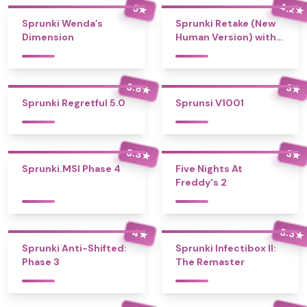
4.2
5
★
★
Sprunki Wenda’s
Sprunki Retake (New
Dimension
Human Version) with
Bonus
3.8
3
★
★
Sprunki Regretful 5.0
Sprunsi V1001
3.3
3
★
★
Sprunki.MSI Phase 4
Five Nights At
Freddy's 2
3.3
4
★
★
Sprunki Anti-Shifted:
Sprunki Infectibox II:
Phase 3
The Remaster