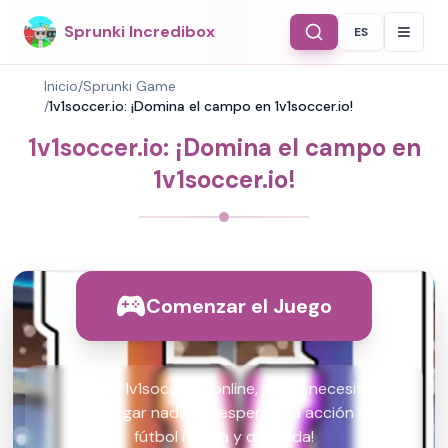
Sprunki Incredibox
ES
Select Langu
Inicio
/
Sprunki Game
/
1v1soccer.io: ¡Domina el campo en 1v1soccer.io!
1v1soccer.io: ¡Domina el campo en
1v1soccer.io!
Comenzar el Juego
Juega 1v1soccer.io online, ¡no se necesita
descargar nada! ¡Te espera una acción de
fútbol rápida y divertida!