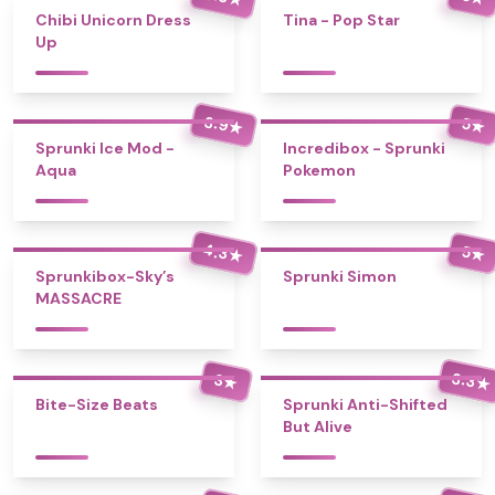
Chibi Unicorn Dress
Tina - Pop Star
Up
3.9
5
★
★
Sprunki Ice Mod -
Incredibox - Sprunki
Aqua
Pokemon
4.3
5
★
★
Sprunkibox-Sky’s
Sprunki Simon
MASSACRE
3.3
3
★
★
Bite-Size Beats
Sprunki Anti-Shifted
But Alive