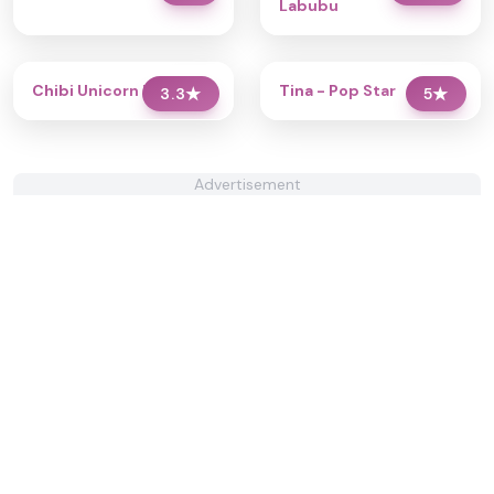
Labubu
Chibi Unicorn Dress Up
Tina - Pop Star
3.3
★
5
★
Advertisement