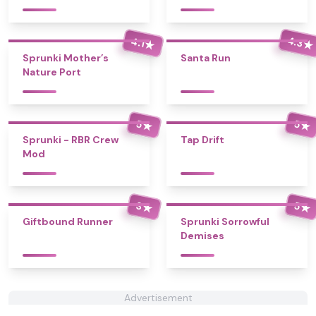
4.3
4.1
★
★
Sprunki Mother’s
Santa Run
Nature Port
5
5
★
★
Sprunki - RBR Crew
Tap Drift
Mod
3
5
★
★
Giftbound Runner
Sprunki Sorrowful
Demises
Advertisement