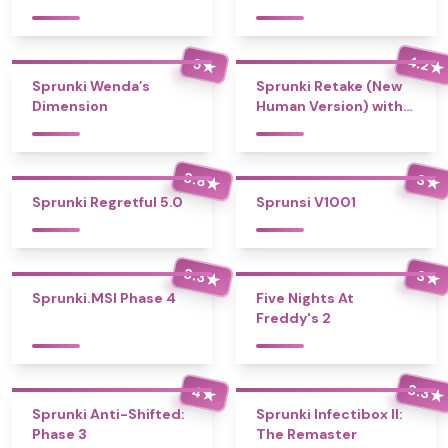
4.2
5
★
★
Sprunki Wenda’s
Sprunki Retake (New
Dimension
Human Version) with
Bonus
3.8
3
★
★
Sprunki Regretful 5.0
Sprunsi V1001
3.3
3
★
★
Sprunki.MSI Phase 4
Five Nights At
Freddy's 2
3.3
4
★
★
Sprunki Anti-Shifted:
Sprunki Infectibox II:
Phase 3
The Remaster