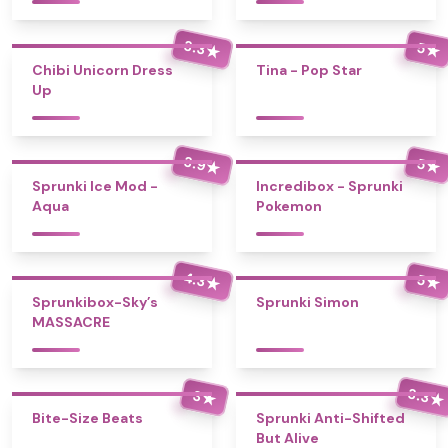
3.3
5
★
★
Chibi Unicorn Dress
Tina - Pop Star
Up
3.9
5
★
★
Sprunki Ice Mod -
Incredibox - Sprunki
Aqua
Pokemon
4.3
5
★
★
Sprunkibox-Sky’s
Sprunki Simon
MASSACRE
3.3
3
★
★
Bite-Size Beats
Sprunki Anti-Shifted
But Alive