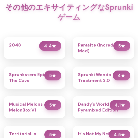
その他のエキサイティングなSprunki
ゲーム
2048
Parasite (Incredibox
4.4
★
5
★
Mod)
Sprunksters Episode 2:
Sprunki Wenda
5
★
4
★
The Cave
Treatment 3.0
Musical Melons –
Dandy’s World
5
★
4.1
★
MelonBox V1
Pyramixed Edition
Territorial.io
It's Not My Neighbor:
5
★
4.5
★