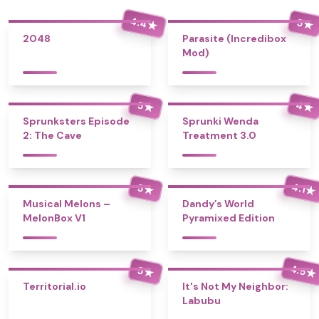
4.4
5
★
★
2048
Parasite (Incredibox
Mod)
4
5
★
★
Sprunksters Episode
Sprunki Wenda
2: The Cave
Treatment 3.0
4.1
5
★
★
Musical Melons –
Dandy’s World
MelonBox V1
Pyramixed Edition
4.5
5
★
★
Territorial.io
It's Not My Neighbor:
Labubu