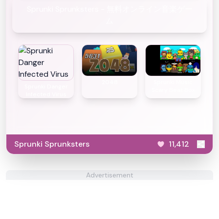
Sprunki Sprunksters - 無料オンライン音楽ゲー
ム
2048
Sprunki Music
Sprunki Danger
Scary Beat Box
Infected Virus
Sprunki Sprunksters
11,412
Advertisement