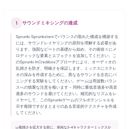
1
サウンドミキシングの達成
Sprunki Sprunkstersでバランスの取れた構成を構築する
には、サウンドレイヤリングの原則を理解する必要があ
ります。強固なビートの基礎から始め、その後徐々にメ
ロディックな要素とエフェクトを追加してください。こ
のSprunki InCrediboxアプローチにより、オーディオの
乱雑さを防ぎ、明確さを保証します。ミックスにステレ
オの深みを作成するために、異なるサウンドを左右にパ
ニングする実験をしてください。ゲームは周波数バラン
スへの慎重な注意を報います - 同時に重低音過多や高音
過多のサウンドを避けてください。補完的なリズムをレ
イヤーして、このSprunkiゲームのフルポテンシャルを
示す複雑ですがまとまりのある音楽的テクスチャを作成
してください。
複雑さを拡大する前に、単純な3-4キャラクターミックスか
💡