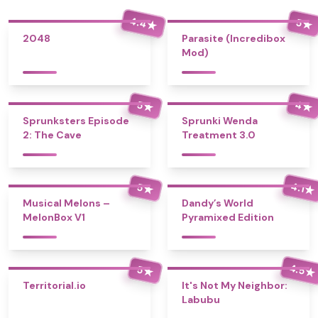
4.4
5
★
★
2048
Parasite (Incredibox
Mod)
4
5
★
★
Sprunksters Episode
Sprunki Wenda
2: The Cave
Treatment 3.0
4.1
5
★
★
Musical Melons –
Dandy’s World
MelonBox V1
Pyramixed Edition
4.5
5
★
★
Territorial.io
It's Not My Neighbor:
Labubu