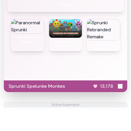
Mod
Paranormal
Parodybox But
Sprunki
Sprunki
Sprunki Cool
Rebranded
Remake
Sprunki Spelunke Monkes
13,178
Advertisement