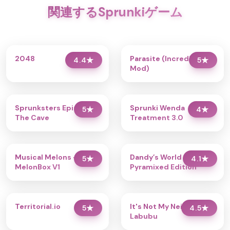
関連するSprunkiゲーム
2048
Parasite (Incredibox
4.4
★
5
★
Mod)
Sprunksters Episode 2:
Sprunki Wenda
5
★
4
★
The Cave
Treatment 3.0
Musical Melons –
Dandy’s World
5
★
4.1
★
MelonBox V1
Pyramixed Edition
Territorial.io
It's Not My Neighbor:
5
★
4.5
★
Labubu