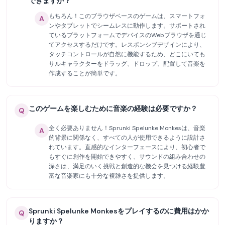
できますか？
もちろん！このブラウザベースのゲームは、スマートフォ
A
ンやタブレットでシームレスに動作します。サポートされ
ているプラットフォームでデバイスのWebブラウザを通じ
てアクセスするだけです。レスポンシブデザインにより、
タッチコントロールが自然に機能するため、どこにいても
サルキャラクターをドラッグ、ドロップ、配置して音楽を
作成することが簡単です。
このゲームを楽しむために音楽の経験は必要ですか？
Q
全く必要ありません！Sprunki Spelunke Monkesは、音楽
A
的背景に関係なく、すべての人が使用できるように設計さ
れています。直感的なインターフェースにより、初心者で
もすぐに創作を開始できやすく、サウンドの組み合わせの
深さは、満足のいく挑戦と創造的な機会を見つける経験豊
富な音楽家にも十分な複雑さを提供します。
Sprunki Spelunke Monkesをプレイするのに費用はかか
Q
りますか？