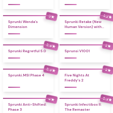
4.2
5
★
★
Sprunki Wenda’s
Sprunki Retake (New
Dimension
Human Version) with
Bonus
3.8
3
★
★
Sprunki Regretful 5.0
Sprunsi V1001
3.3
3
★
★
Sprunki.MSI Phase 4
Five Nights At
Freddy's 2
3.3
4
★
★
Sprunki Anti-Shifted:
Sprunki Infectibox II:
Phase 3
The Remaster