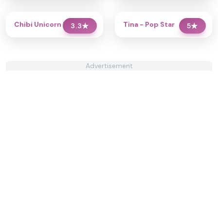
Chibi Unicorn Dress Up
Tina - Pop Star
3.3
★
5
★
Advertisement