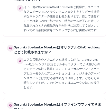
はい！他のSprunki InCredibox modsと同様に、ユニーク
A
なアニメーションとサウンドエフェクトをトリガーする特
別なキャラクターの組み合わせがあります。自分で発見す
ることは楽しみの一部ですが、特定のサルが互いに近くに
配置されたときの視覚的な手がかりに注意してください。
すべての音楽的秘密をアンロックするには実験が鍵です！
Sprunki Spelunke MonkesはオリジナルのInCredibox
Q
とどう比較されますか？
コアな音楽創作メカニクスを維持しながら、このSprunki
A
modはジャングル設定とサルキャラクターでより遊び心の
あるテーマ体験を提供します。トロピカルサウンドスケー
プとユーモラスなアニメーションは、オリジナルのアーバ
ンスタイルとは異なる雰囲気を作り出します。どちらも素
晴らしいですが、このバージョンはユニークな魅力を提供
します。
Sprunki Spelunke Monkesはオフラインでプレイできま
Q