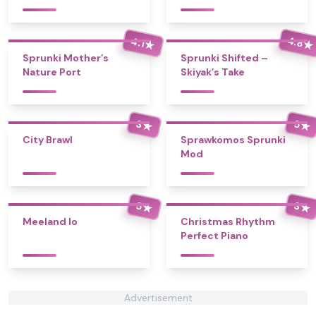
4.8
4.1
★
★
Sprunki Mother’s
Sprunki Shifted –
Nature Port
Skiyak’s Take
3
5
★
★
City Brawl
Sprawkomos Sprunki
Mod
5
3
★
★
Meeland Io
Christmas Rhythm
Perfect Piano
Advertisement