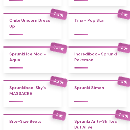
3.3
5
★
★
Chibi Unicorn Dress
Tina - Pop Star
Up
3.9
5
★
★
Sprunki Ice Mod -
Incredibox - Sprunki
Aqua
Pokemon
4.3
5
★
★
Sprunkibox-Sky’s
Sprunki Simon
MASSACRE
3.3
3
★
★
Bite-Size Beats
Sprunki Anti-Shifted
But Alive