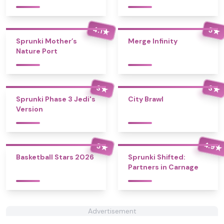
4.1
5
★
★
Sprunki Mother’s
Merge Infinity
Nature Port
3
3
★
★
Sprunki Phase 3 Jedi's
City Brawl
Version
4.9
5
★
★
Basketball Stars 2026
Sprunki Shifted:
Partners in Carnage
Advertisement