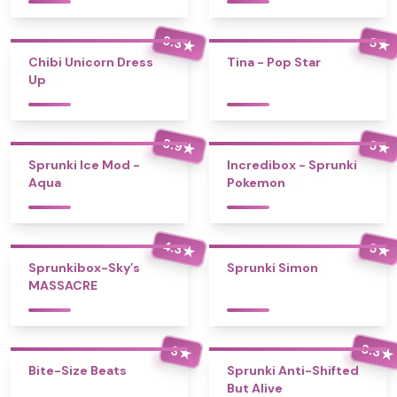
3.3
5
★
★
Chibi Unicorn Dress
Tina - Pop Star
Up
3.9
5
★
★
Sprunki Ice Mod -
Incredibox - Sprunki
Aqua
Pokemon
4.3
5
★
★
Sprunkibox-Sky’s
Sprunki Simon
MASSACRE
3.3
3
★
★
Bite-Size Beats
Sprunki Anti-Shifted
But Alive