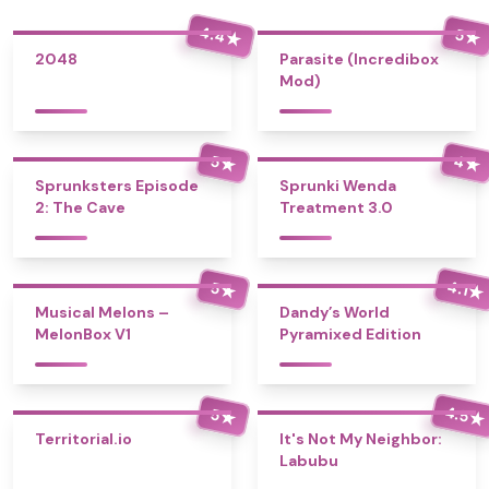
4.4
5
★
★
2048
Parasite (Incredibox
Mod)
4
5
★
★
Sprunksters Episode
Sprunki Wenda
2: The Cave
Treatment 3.0
4.1
5
★
★
Musical Melons –
Dandy’s World
MelonBox V1
Pyramixed Edition
4.5
5
★
★
Territorial.io
It's Not My Neighbor:
Labubu