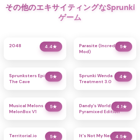
その他のエキサイティングなSprunki
ゲーム
2048
Parasite (Incredibox
4.4
★
5
★
Mod)
Sprunksters Episode 2:
Sprunki Wenda
5
★
4
★
The Cave
Treatment 3.0
Musical Melons –
Dandy’s World
5
★
4.1
★
MelonBox V1
Pyramixed Edition
Territorial.io
It's Not My Neighbor:
5
★
4.5
★