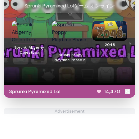
Sprunki Pyramixed Lolゲーム オンライン
2048
Sprunki Abgerny
Objectbox
Sprunki Poppy
Playtime Phase 5
Sprunki Pyramixed Lol
14,470
Advertisement