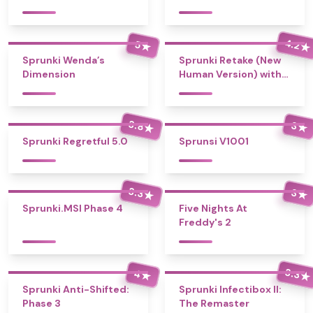
4.2
5
★
★
Sprunki Wenda’s
Sprunki Retake (New
Dimension
Human Version) with
Bonus
3.8
3
★
★
Sprunki Regretful 5.0
Sprunsi V1001
3.3
3
★
★
Sprunki.MSI Phase 4
Five Nights At
Freddy's 2
3.3
4
★
★
Sprunki Anti-Shifted:
Sprunki Infectibox II:
Phase 3
The Remaster