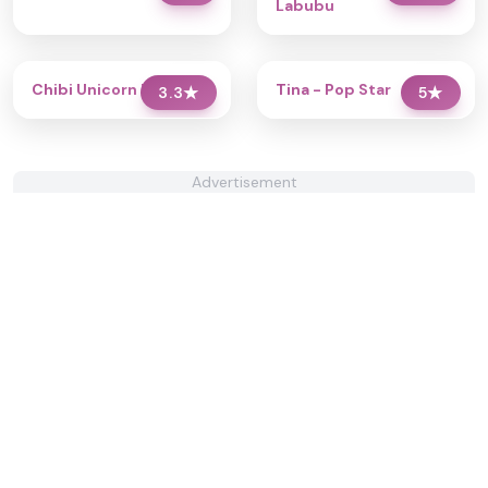
Labubu
Chibi Unicorn Dress Up
Tina - Pop Star
3.3
★
5
★
Advertisement