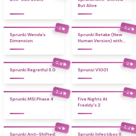
But Alive
4.2
5
★
★
Sprunki Wenda’s
Sprunki Retake (New
Dimension
Human Version) with
Bonus
3.8
3
★
★
Sprunki Regretful 5.0
Sprunsi V1001
3.3
3
★
★
Sprunki.MSI Phase 4
Five Nights At
Freddy's 2
3.3
4
★
★
Sprunki Anti-Shifted:
Sprunki Infectibox II: