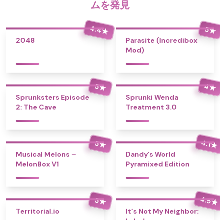
ムを発見
4.4
5
★
★
2048
Parasite (Incredibox
Mod)
4
5
★
★
Sprunksters Episode
Sprunki Wenda
2: The Cave
Treatment 3.0
4.1
5
★
★
Musical Melons –
Dandy’s World
MelonBox V1
Pyramixed Edition
4.5
5
★
★
Territorial.io
It's Not My Neighbor: