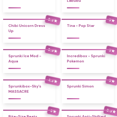
Labubu
3.3
5
★
★
Chibi Unicorn Dress
Tina - Pop Star
Up
3.9
5
★
★
Sprunki Ice Mod -
Incredibox - Sprunki
Aqua
Pokemon
4.3
5
★
★
Sprunkibox-Sky’s
Sprunki Simon
MASSACRE
3.3
3
★
★
Bite-Size Beats
Sprunki Anti-Shifted