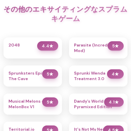
その他のエキサイティングなスプラム
キゲーム
2048
Parasite (Incredibox
4.4
★
5
★
Mod)
Sprunksters Episode 2:
Sprunki Wenda
5
★
4
★
The Cave
Treatment 3.0
Musical Melons –
Dandy’s World
5
★
4.1
★
MelonBox V1
Pyramixed Edition
Territorial.io
It's Not My Neighbor:
5
★
4.5
★