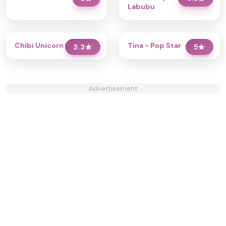
Labubu
Chibi Unicorn Dress Up
Tina - Pop Star
3.3
★
5
★
Advertisement