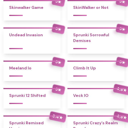
5
5
★
★
Skinwalker Game
SkinWalker or Not
5
5
★
★
Undead Invasion
Sprunki Sorrowful
Demises
5
5
★
★
Meeland Io
Climb It Up
4.8
5
★
★
Sprunki 12 Shifted
Veck IO
3.4
4.8
★
★
Sprunki Remixed
Sprunki Crazy’s Realm