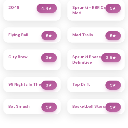
2048
Sprunki - RBR Crew
4.4
★
5
★
Mod
Flying Ball
Mad Trails
5
★
5
★
City Brawl
Sprunki Phase 2.5
3
★
3.9
★
Definitive
99 Nights In The Forest
Tap Drift
3
★
5
★
Bat Smash
Basketball Stars 2026
5
★
5
★