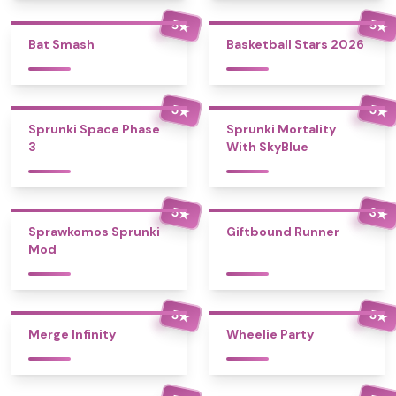
5
5
★
★
Bat Smash
Basketball Stars 2026
5
5
★
★
Sprunki Space Phase
Sprunki Mortality
3
With SkyBlue
5
3
★
★
Sprawkomos Sprunki
Giftbound Runner
Mod
5
5
★
★
Merge Infinity
Wheelie Party