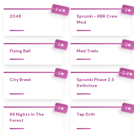
4.4
5
★
★
2048
Sprunki - RBR Crew
Mod
5
5
★
★
Flying Ball
Mad Trails
3.9
3
★
★
City Brawl
Sprunki Phase 2.5
Definitive
3
5
★
★
99 Nights In The
Tap Drift
Forest