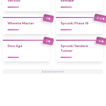
Version
Remake
3.3
5
★
★
Wheelie Master
Sprunki Phase 16
4
5
★
★
Dino Age
Sprunki Yandere
Tunner
Advertisement