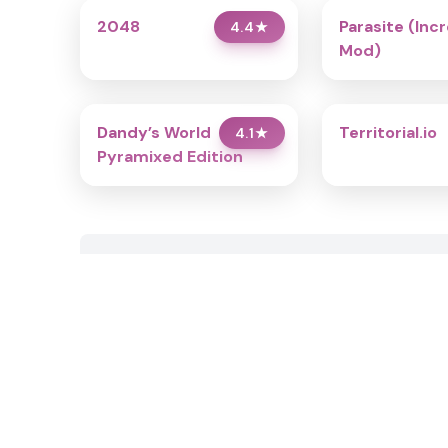
2048
Parasite (Inc
4.4
★
Mod)
Dandy’s World
Territorial.io
4.1
★
Pyramixed Edition