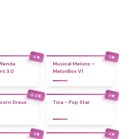
4
5
★
★
 Wenda
Musical Melons –
nt 3.0
MelonBox V1
3.3
5
★
★
icorn Dress
Tina - Pop Star
5
3
★
★