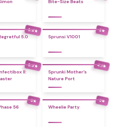
Simon
Bite-Size Beats
3.8
3
★
★
Regretful 5.0
Sprunsi V1001
3.3
4.1
★
★
nfectibox II:
Sprunki Mother’s
aster
Nature Port
3
5
★
★
Phase 56
Wheelie Party