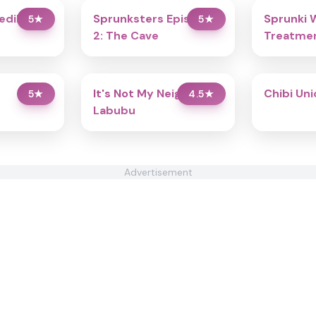
redibox
Sprunksters Episode
Sprunki 
5
★
5
★
2: The Cave
Treatmen
It's Not My Neighbor:
Chibi Un
5
★
4.5
★
Labubu
Advertisement