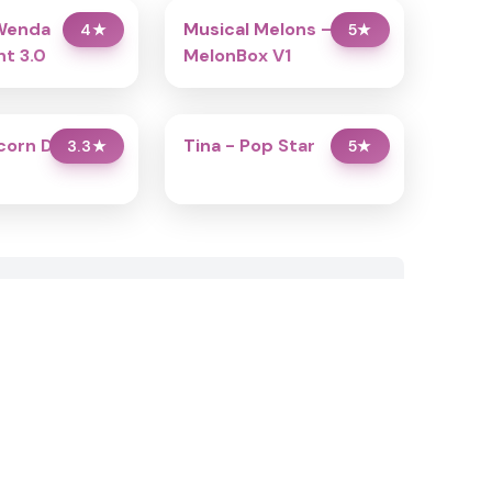
Wenda
Musical Melons –
4
★
5
★
t 3.0
MelonBox V1
icorn Dress Up
Tina - Pop Star
3.3
★
5
★