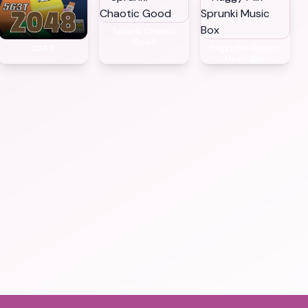
Sprunki Chaotic
Good
Huggy Mix Sprunki
2048
Music Box