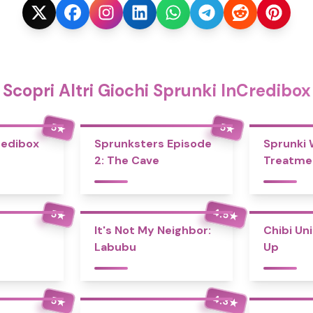
Scopri Altri Giochi Sprunki InCredibox
5
5
★
★
redibox
Sprunksters Episode
Sprunki
2: The Cave
Treatme
4.5
5
★
★
It's Not My Neighbor:
Chibi Un
Labubu
Up
4.3
5
★
★