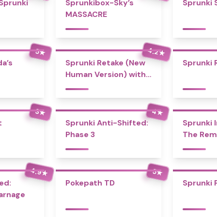
 Sprunki
Sprunkibox-Sky’s
Sprunki 
MASSACRE
4.2
5
★
★
a’s
Sprunki Retake (New
Sprunki 
Human Version) with
Bonus
4
3
★
★
t
Sprunki Anti-Shifted:
Sprunki I
Phase 3
The Rem
4.9
5
★
★
ed:
Pokepath TD
Sprunki 
Carnage