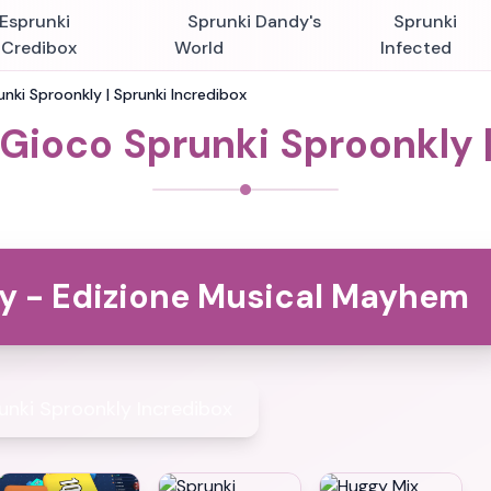
Esprunki
Sprunki Dandy's
Sprunki
nCredibox
World
Infected
nki Sproonkly | Sprunki Incredibox
Gioco Sprunki Sproonkly 
y - Edizione Musical Mayhem
unki Sproonkly Incredibox