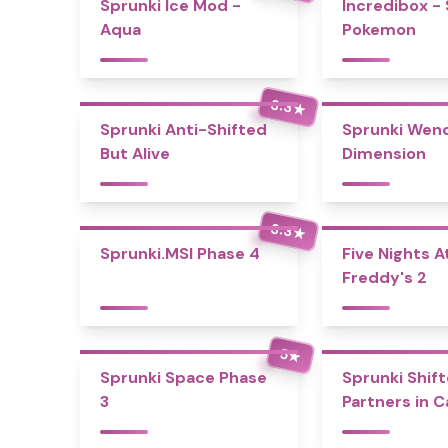
Sprunki Ice Mod -
Incredibox -
Aqua
Pokemon
3.3
★
Sprunki Anti-Shifted
Sprunki Wend
But Alive
Dimension
3.3
★
Sprunki.MSI Phase 4
Five Nights A
Freddy's 2
5
★
Sprunki Space Phase
Sprunki Shift
3
Partners in 