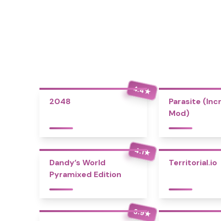
4.4
★
2048
Parasite (Inc
Mod)
4.1
★
Dandy’s World
Territorial.io
Pyramixed Edition
3.9
★