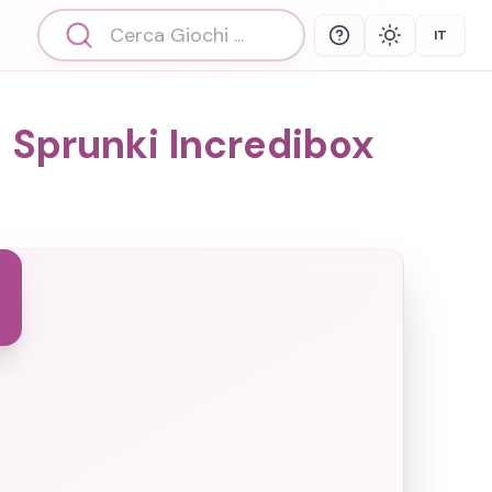
IT
Help
Theme
Select 
| Sprunki Incredibox