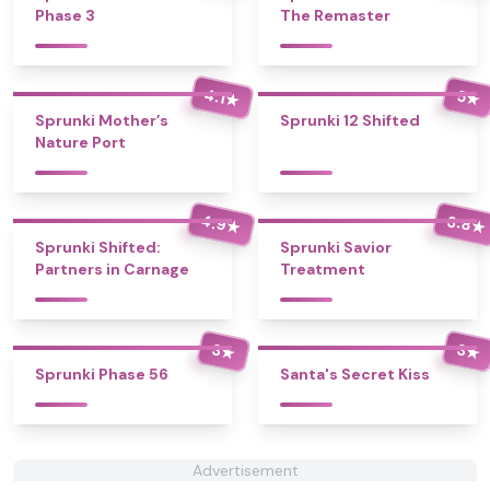
Phase 3
The Remaster
4.1
5
★
★
Sprunki Mother’s
Sprunki 12 Shifted
Nature Port
4.9
3.8
★
★
Sprunki Shifted:
Sprunki Savior
Partners in Carnage
Treatment
3
3
★
★
Sprunki Phase 56
Santa's Secret Kiss
Advertisement