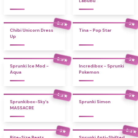
Labubu
3.3
5
★
★
Chibi Unicorn Dress
Tina - Pop Star
Up
3.9
5
★
★
Sprunki Ice Mod -
Incredibox - Sprunki
Aqua
Pokemon
4.3
5
★
★
Sprunkibox-Sky’s
Sprunki Simon
MASSACRE
3.3
3
★
★
Bite-Size Beats
Sprunki Anti-Shifted