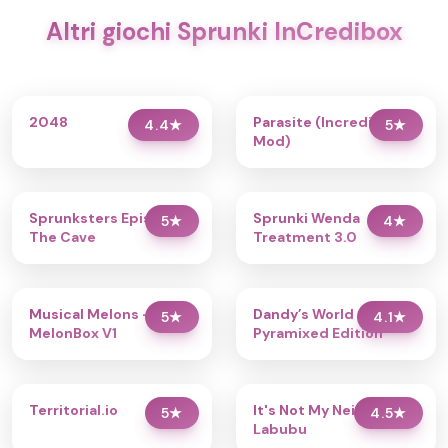
Altri giochi Sprunki InCredibox
2048
Parasite (Incredibox
4.4
★
5
★
Mod)
Sprunksters Episode 2:
Sprunki Wenda
5
★
4
★
The Cave
Treatment 3.0
Musical Melons –
Dandy’s World
5
★
4.1
★
MelonBox V1
Pyramixed Edition
Territorial.io
It's Not My Neighbor:
5
★
4.5
★
Labubu