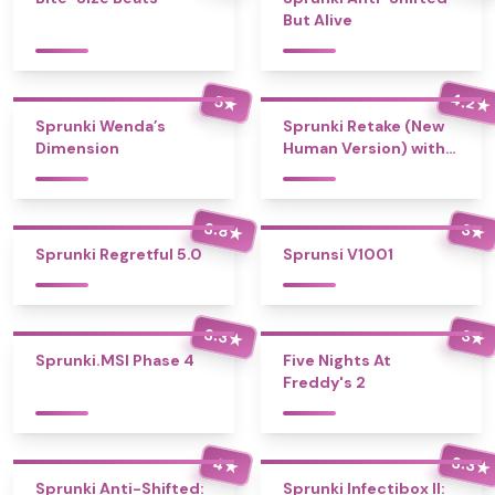
But Alive
4.2
5
★
★
Sprunki Wenda’s
Sprunki Retake (New
Dimension
Human Version) with
Bonus
3.8
3
★
★
Sprunki Regretful 5.0
Sprunsi V1001
3.3
3
★
★
Sprunki.MSI Phase 4
Five Nights At
Freddy's 2
3.3
4
★
★
Sprunki Anti-Shifted:
Sprunki Infectibox II: