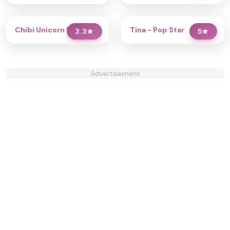
Chibi Unicorn Dress Up
Tina - Pop Star
3.3
★
5
★
Advertisement