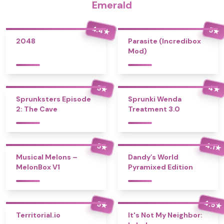
Emerald
4.4
5
★
★
2048
Parasite (Incredibox
Mod)
4
5
★
★
Sprunksters Episode
Sprunki Wenda
2: The Cave
Treatment 3.0
4.1
5
★
★
Musical Melons –
Dandy’s World
MelonBox V1
Pyramixed Edition
4.5
5
★
★
Territorial.io
It's Not My Neighbor: