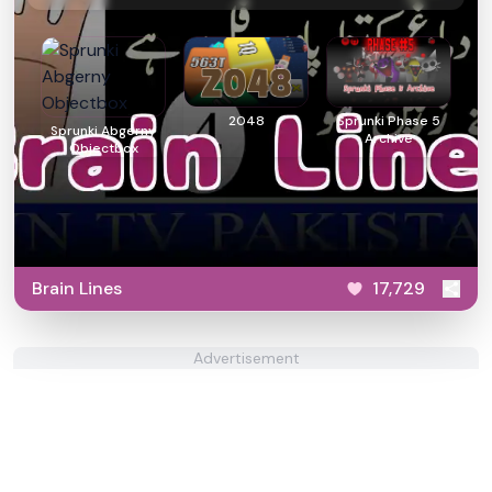
2048
Sprunki Phase 5
Sprunki Abgerny
Archive
Objectbox
Brain Lines
17,729
Advertisement