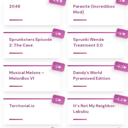
★
★
2048
Parasite (Incredibox
Mod)
4
5
★
★
Sprunksters Episode
Sprunki Wenda
2: The Cave
Treatment 3.0
4.1
5
★
★
Musical Melons –
Dandy’s World
MelonBox V1
Pyramixed Edition
4.5
5
★
★
Territorial.io
It's Not My Neighbor:
Labubu