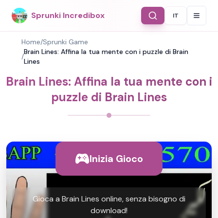
Sprunki Incredibox
IT
Select Langu
Home
/
Sprunki Game
Brain Lines: Affina la tua mente con i puzzle di Brain
/
Lines
Brain Lines: Affina la tua mente con i
puzzle di Brain Lines
Inizia Gioco
Gioca a Brain Lines online, senza bisogno di
download!