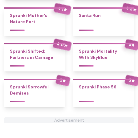
4.3
4.1
★
★
Sprunki Mother’s
Santa Run
Nature Port
4.9
5
★
★
Sprunki Shifted:
Sprunki Mortality
Partners in Carnage
With SkyBlue
5
3
★
★
Sprunki Sorrowful
Sprunki Phase 56
Demises
Advertisement