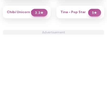
Chibi Unicorn Dress Up
Tina - Pop Star
3.3
★
5
★
Advertisement