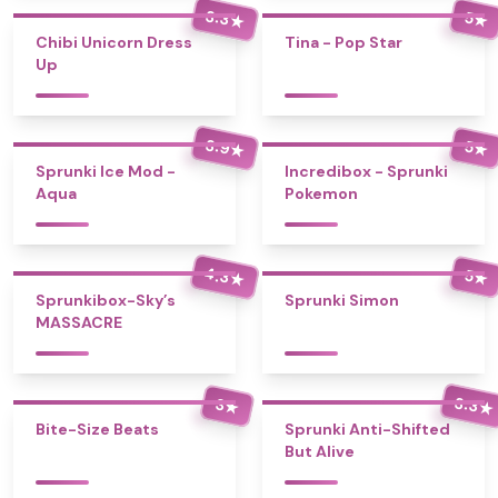
3.3
5
★
★
Chibi Unicorn Dress
Tina - Pop Star
Up
3.9
5
★
★
Sprunki Ice Mod -
Incredibox - Sprunki
Aqua
Pokemon
4.3
5
★
★
Sprunkibox-Sky’s
Sprunki Simon
MASSACRE
3.3
3
★
★
Bite-Size Beats
Sprunki Anti-Shifted
But Alive