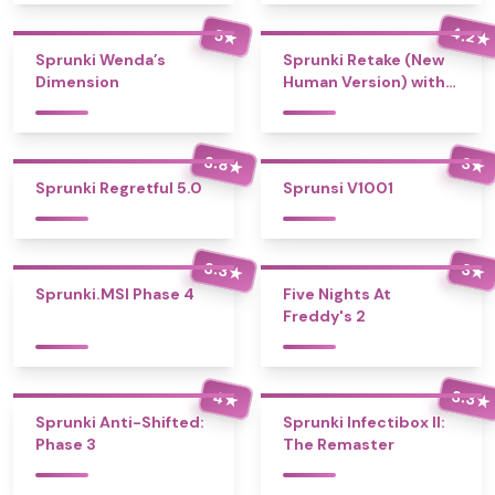
4.2
5
★
★
Sprunki Wenda’s
Sprunki Retake (New
Dimension
Human Version) with
Bonus
3.8
3
★
★
Sprunki Regretful 5.0
Sprunsi V1001
3.3
3
★
★
Sprunki.MSI Phase 4
Five Nights At
Freddy's 2
3.3
4
★
★
Sprunki Anti-Shifted:
Sprunki Infectibox II:
Phase 3
The Remaster