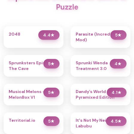
Puzzle
2048
Parasite (Incredibox
4.4
★
5
★
Mod)
Sprunksters Episode 2:
Sprunki Wenda
5
★
4
★
The Cave
Treatment 3.0
Musical Melons –
Dandy’s World
5
★
4.1
★
MelonBox V1
Pyramixed Edition
Territorial.io
It's Not My Neighbor:
5
★
4.5
★
Labubu